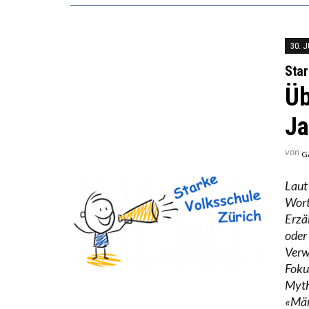
30. 
Star
Üb
Ja
von
G
Laut
Wort
Erzä
oder
Verw
Foku
Myth
«Mär