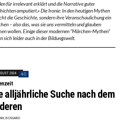
n für irrelevant erklärt und die Narrative guter
hichten amputiert.» Die Ironie: In den heutigen Mythen
nicht die Geschichte, sondern ihre Veranschaulichung ein
hen – also das, was sie uns vermitteln und glauben
en wollen. Einige dieser modernen “Märchen-Mythen”
n sich leider auch in der Bildungswelt.
UGUST 2024
0
enzeit
e alljährliche Suche nach dem
deren
ARL BOSSARD