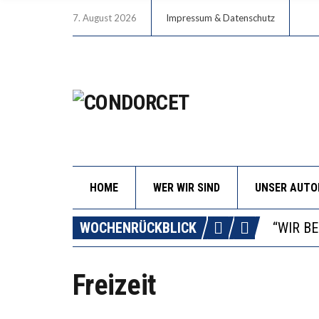
7. August 2026
Impressum & Datenschutz
HOME
WER WIR SIND
UNSER AUT
ICH WI
WORAUS
WOCHENRÜCKBLICK
“WIR B
DIE VE
Freizeit
ICH WI
WORAUS