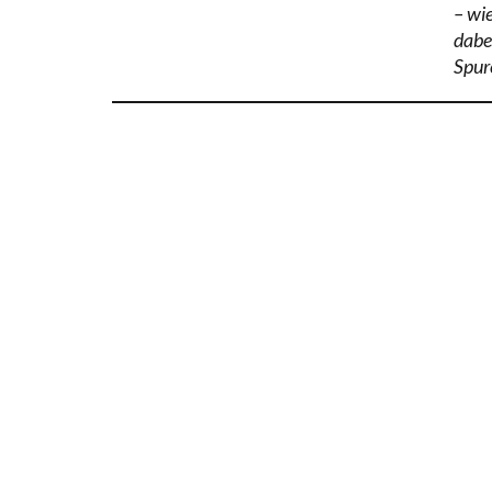
– wi
dabei
Spur