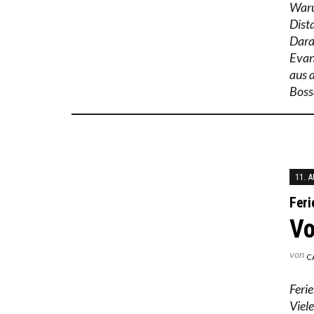
Waru
Dist
Dara
Evan
aus 
Boss
11. 
Feri
Vo
von
C
Feri
Viel