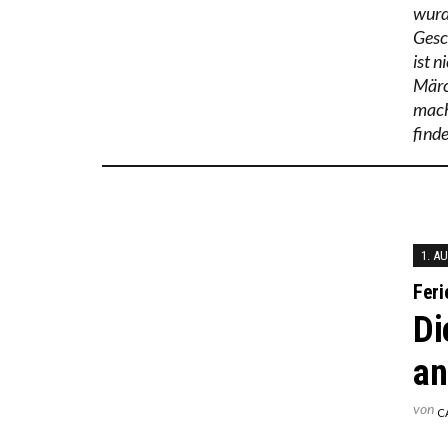
wurde
Gesc
ist 
Märc
mach
finde
1. A
Feri
Di
an
von
C