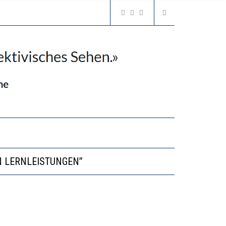
VESTITIONEN BRINGEN
N LERNLEISTUNGEN”
GERT DAS INNOVATIONSPOTENZIAL
2’529 UNTERSCHRIFTEN FÜR «KEINE DIGITALEN GERÄTE IN DEN ERSTEN VIER PRIMARSCHULJAHREN» EINGEREICHT
VESTITIONEN BRINGEN