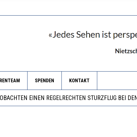
ORENTEAM
SPENDEN
KONTAKT
LL MEHR EVIDENZ UND WILL WISSEN, WAS ALL DIE IN
 WÄCHST, WAS KINDER TRÄGT
EOBACHTEN EINEN REGELRECHTEN STURZFLUG BEI DE
RSTÄRKTE HARMONISIERUNG IM SCHULWESEN VERRIN
LL MEHR EVIDENZ UND WILL WISSEN, WAS ALL DIE IN
 WÄCHST, WAS KINDER TRÄGT