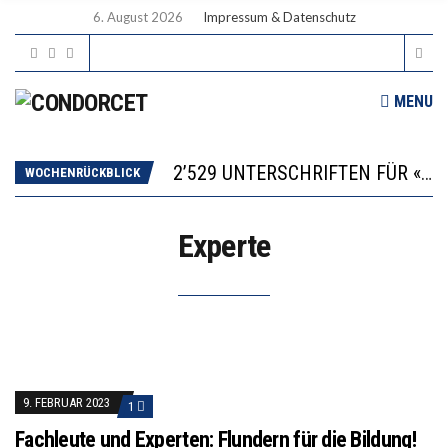
6. August 2026
Impressum & Datenschutz
MENU
“KOMPETENZ-UNTERSCHIEDE ENTSTEHEN IN FRÜHER KINDHEIT UND BLEIBEN ÜBER SCHULZEIT RELATIV STABIL”
DIE VERSTÄRKTE HARMONISIERUNG IM SCHULWESEN VERRINGERT DAS INNOVATIONSPOTENZIAL
2’529 UNTERSCHRIFTEN FÜR «KEINE DIGITALEN GERÄTE IN DEN ERSTEN VIER PRIMARSCHULJAHREN» EINGEREICHT
WOCHENRÜCKBLICK
ICH WILL MEHR EVIDENZ UND WILL WISSEN, WAS ALL DIE INVESTITIONEN BRINGEN
DER US-ÖKONOM WALLACE OATES: FÖDERALISMUS IM BILDUNGSBEREICH
Experte
“KOMPETENZ-UNTERSCHIEDE ENTSTEHEN IN FRÜHER KINDHEIT UND BLEIBEN ÜBER SCHULZEIT RELATIV STABIL”
DIE VERSTÄRKTE HARMONISIERUNG IM SCHULWESEN VERRINGERT DAS INNOVATIONSPOTENZIAL
9. FEBRUAR 2023
1
Fachleute und Experten: Flundern für die Bildung!