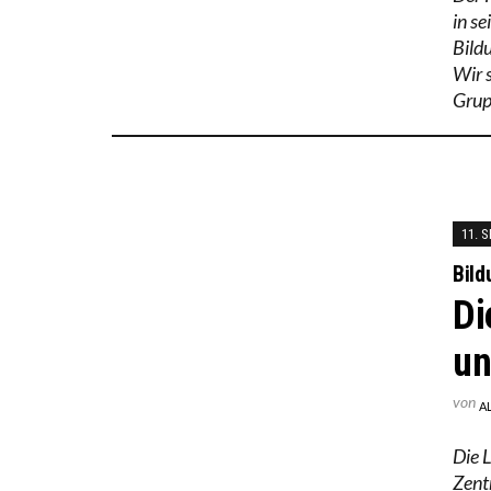
in se
Bild
Wir 
Grup
11. 
Bild
Di
un
von
A
Die 
Zent