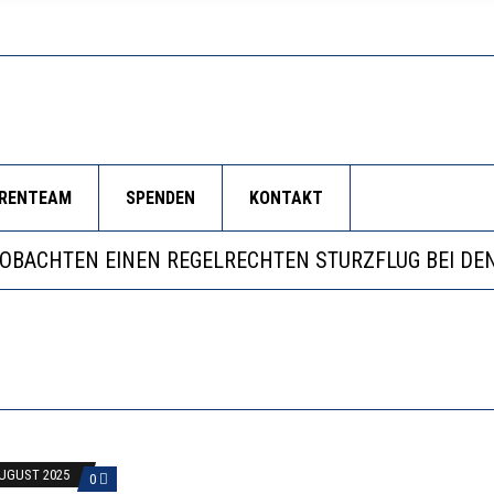
ORENTEAM
SPENDEN
KONTAKT
LL MEHR EVIDENZ UND WILL WISSEN, WAS ALL DIE IN
 WÄCHST, WAS KINDER TRÄGT
EOBACHTEN EINEN REGELRECHTEN STURZFLUG BEI DE
RSTÄRKTE HARMONISIERUNG IM SCHULWESEN VERRIN
LL MEHR EVIDENZ UND WILL WISSEN, WAS ALL DIE IN
 WÄCHST, WAS KINDER TRÄGT
AUGUST 2025
0