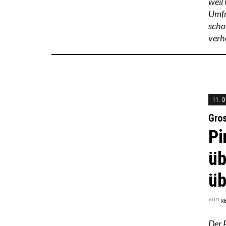
weil 
Umfr
scho
verh
11. 
Gros
Pi
üb
üb
von
R
Der 