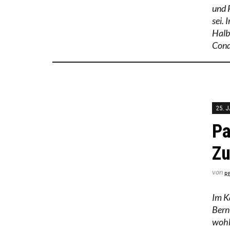
und 
sei.
Halb
Cond
25. 
Pa
Zu
von
R
Im K
Bern
wohl