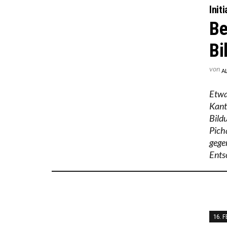
Init
Be
Bi
von
A
Etwa
Kant
Bild
Pich
gege
Ents
16. 