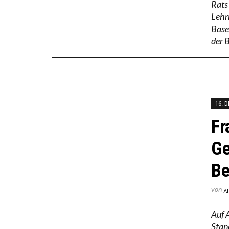
Rats
Lehr
Basel
der 
16. 
Fr
Ge
Be
von
A
Auf 
Stan