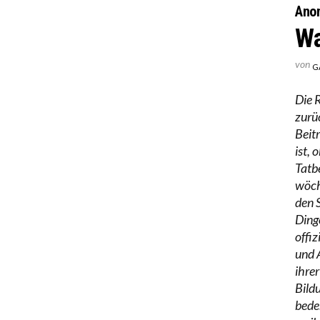
Ano
Wa
von
G
Die 
zurü
Beit
ist, 
Tatbe
wöche
den 
Dinge
offiz
und 
ihre
Bild
bede