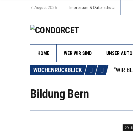
7. August 2026
Impressum & Datenschutz
HOME
WER WIR SIND
UNSER AUT
ICH WI
WORAUS
WOCHENRÜCKBLICK
“WIR B
DIE VE
Bildung Bern
ICH WI
WORAUS
29. 