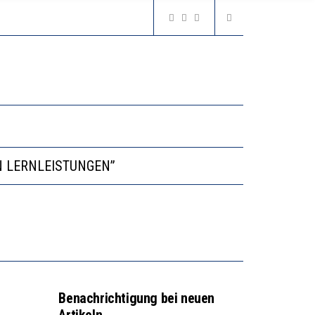
VESTITIONEN BRINGEN
N LERNLEISTUNGEN”
GERT DAS INNOVATIONSPOTENZIAL
2’529 UNTERSCHRIFTEN FÜR «KEINE DIGITALEN GERÄTE IN DEN ERSTEN VIER PRIMARSCHULJAHREN» EINGEREICHT
VESTITIONEN BRINGEN
Benachrichtigung bei neuen
Artikeln