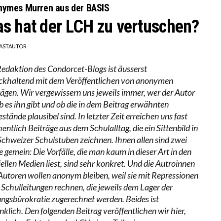
nymes Murren aus der BASIS
s hat der LCH zu vertuschen?
ASTAUTOR
Redaktion des Condorcet-Blogs ist äusserst
ckhaltend mit dem Veröffentlichen von anonymen
rägen. Wir vergewissern uns jeweils immer, wer der Autor
ob es ihn gibt und ob die in dem Beitrag erwähnten
stände plausibel sind. In letzter Zeit erreichen uns fast
ntlich Beiträge aus dem Schulalltag, die ein Sittenbild in
Schweizer Schulstuben zeichnen. Ihnen allen sind zwei
 gemein: Die Vorfälle, die man kaum in dieser Art in den
iellen Medien liest, sind sehr konkret. Und die Autroinnen
Autoren wollen anonym bleiben, weil sie mit Repressionen
r Schulleitungen rechnen, die jeweils dem Lager der
ungsbürokratie zugerechnet werden. Beides ist
nklich. Den folgenden Beitrag veröffentlichen wir hier,