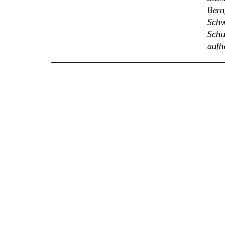
Bern)
Schw
Schul
aufh