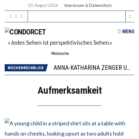
10. August 2026
Impressum & Datenschutz
MENU
WORAUS WÄCHST, WAS KINDER TRÄGT
JAPAN ZEIGT, WIE KINDER ERNÄHRUNG LERNEN – DEUTSCHLAND PENNT
ANNA-KATHARINA ZENGER UND IHRE VERFASSUNGSKENNTNISSE
WOCHENRÜCKBLICK
“VIEL ZU VIELE SCHÜLER, DIE GEMESSEN AN IHREN FÄHIGKEITEN GAR NICHT ANS GYMNASIUM GEHÖREN”
DIE GANZE HILFLOSIGKEIT DES BILDUNGSBÜRGERTUMS
Aufmerksamkeit
WORAUS WÄCHST, WAS KINDER TRÄGT
JAPAN ZEIGT, WIE KINDER ERNÄHRUNG LERNEN – DEUTSCHLAND PENNT