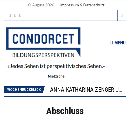
10. August 2026
Impressum & Datenschutz
MENU
WORAUS WÄCHST, WAS KINDER TRÄGT
JAPAN ZEIGT, WIE KINDER ERNÄHRUNG LERNEN – DEUTSCHLAND PENNT
ANNA-KATHARINA ZENGER UND IHRE VERFASSUNGSKENNTNISSE
WOCHENRÜCKBLICK
“VIEL ZU VIELE SCHÜLER, DIE GEMESSEN AN IHREN FÄHIGKEITEN GAR NICHT ANS GYMNASIUM GEHÖREN”
DIE GANZE HILFLOSIGKEIT DES BILDUNGSBÜRGERTUMS
Abschluss
WORAUS WÄCHST, WAS KINDER TRÄGT
JAPAN ZEIGT, WIE KINDER ERNÄHRUNG LERNEN – DEUTSCHLAND PENNT