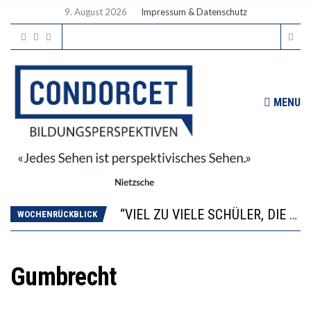
9. August 2026
Impressum & Datenschutz
MENU
“WIR BEOBACHTEN EINEN REGELRECHTEN STURZFLUG BEI DEN LERNLEISTUNGEN”
ANNA-KATHARINA ZENGER UND IHRE VERFASSUNGSKENNTNISSE
“VIEL ZU VIELE SCHÜLER, DIE GEMESSEN AN IHREN FÄHIGKEITEN GAR NICHT ANS GYMNASIUM GEHÖREN”
WOCHENRÜCKBLICK
DIE GANZE HILFLOSIGKEIT DES BILDUNGSBÜRGERTUMS
WORAUS WÄCHST, WAS KINDER TRÄGT
“WIR BEOBACHTEN EINEN REGELRECHTEN STURZFLUG BEI DEN LERNLEISTUNGEN”
Gumbrecht
ANNA-KATHARINA ZENGER UND IHRE VERFASSUNGSKENNTNISSE