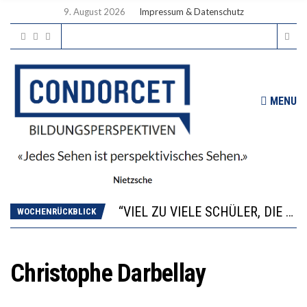
9. August 2026
Impressum & Datenschutz
MENU
“WIR BEOBACHTEN EINEN REGELRECHTEN STURZFLUG BEI DEN LERNLEISTUNGEN”
ANNA-KATHARINA ZENGER UND IHRE VERFASSUNGSKENNTNISSE
“VIEL ZU VIELE SCHÜLER, DIE GEMESSEN AN IHREN FÄHIGKEITEN GAR NICHT ANS GYMNASIUM GEHÖREN”
WOCHENRÜCKBLICK
DIE GANZE HILFLOSIGKEIT DES BILDUNGSBÜRGERTUMS
WORAUS WÄCHST, WAS KINDER TRÄGT
“WIR BEOBACHTEN EINEN REGELRECHTEN STURZFLUG BEI DEN LERNLEISTUNGEN”
Christophe Darbellay
ANNA-KATHARINA ZENGER UND IHRE VERFASSUNGSKENNTNISSE