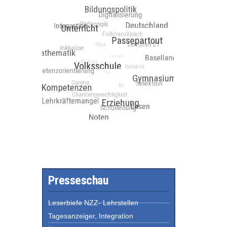
Presseschau
Leserbiefe NZZ- Lehrstellen
Tagesanzeiger, Integration