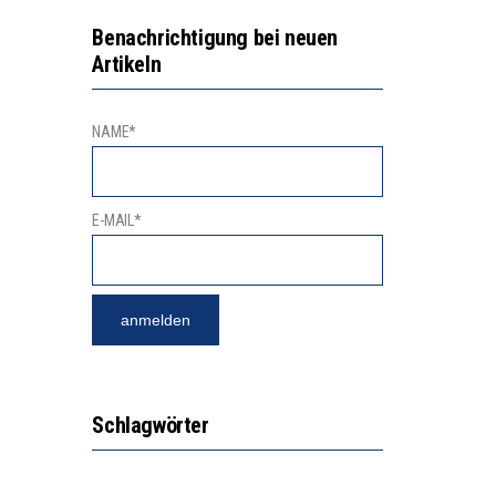
NGSBEREICH
“KOMPETENZ-UNTERSCHIEDE ENTSTEHEN IN FRÜHER KINDHEIT UND BLEIBEN ÜBER SCHULZEIT RELATIV STABIL”
Benachrichtigung bei neuen
Artikeln
GERT DAS INNOVATIONSPOTENZIAL
NAME*
E-MAIL*
Schlagwörter