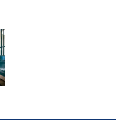
-ÖKONOM WALLACE OATES: FÖDERALISMUS IM BILDU
RSTÄRKTE HARMONISIERUNG IM SCHULWESEN VERRIN