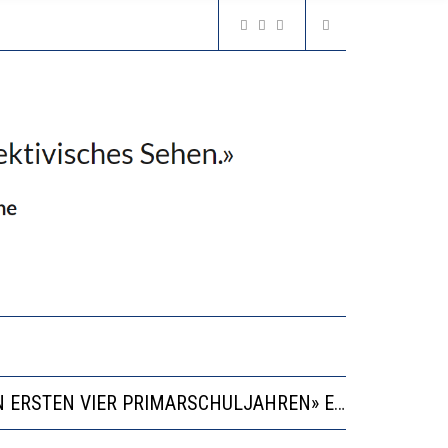
“KOMPETENZ-UNTERSCHIEDE ENTSTEHEN IN FRÜHER KINDHEIT UND BLEIBEN ÜBER SCHULZEIT RELATIV STABIL”
GERT DAS INNOVATIONSPOTENZIAL
2’529 UNTERSCHRIFTEN FÜR «KEINE DIGITALEN GERÄTE IN DEN ERSTEN VIER PRIMARSCHULJAHREN» EINGEREICHT
VESTITIONEN BRINGEN