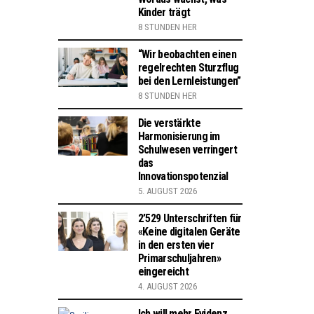
Kinder trägt
8 STUNDEN HER
“Wir beobachten einen
regelrechten Sturzflug
bei den Lernleistungen”
8 STUNDEN HER
Die verstärkte
Harmonisierung im
Schulwesen verringert
das
Innovationspotenzial
5. AUGUST 2026
2’529 Unterschriften für
«Keine digitalen Geräte
in den ersten vier
Primarschuljahren»
eingereicht
4. AUGUST 2026
Ich will mehr Evidenz