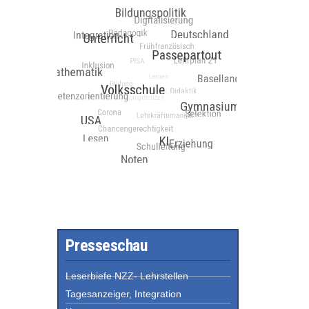
Presseschau
Leserbiefe NZZ- Lehrstellen
Tagesanzeiger, Integration