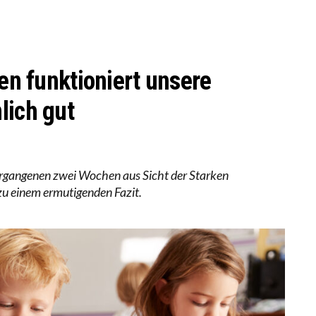
LL MEHR EVIDENZ UND WILL WISSEN, WAS ALL DIE IN
 WÄCHST, WAS KINDER TRÄGT
een funktioniert unsere
lich gut
ergangenen zwei Wochen aus Sicht der Starken
u einem ermutigenden Fazit.