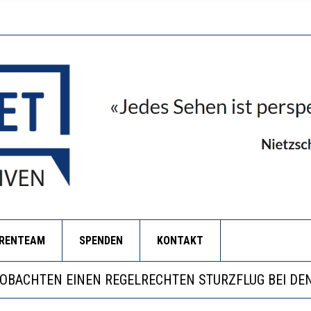
ORENTEAM
SPENDEN
KONTAKT
LL MEHR EVIDENZ UND WILL WISSEN, WAS ALL DIE IN
 WÄCHST, WAS KINDER TRÄGT
EOBACHTEN EINEN REGELRECHTEN STURZFLUG BEI DE
RSTÄRKTE HARMONISIERUNG IM SCHULWESEN VERRIN