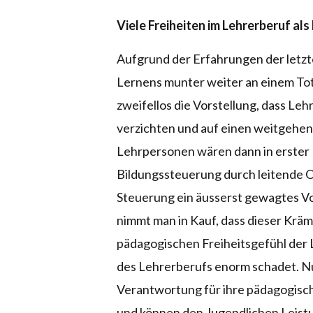
Viele Freiheiten im Lehrerberuf als
Aufgrund der Erfahrungen der letzt
Lernens munter weiter an einem Tot
zweifellos die Vorstellung, dass Le
verzichten und auf einen weitgehend 
Lehrpersonen wären dann in erster 
Bildungssteuerung durch leitende Or
Steuerung ein äusserst gewagtes Vo
nimmt man in Kauf, dass dieser Krä
pädagogischen Freiheitsgefühl der L
des Lehrerberufs enorm schadet. Nu
Verantwortung für ihre pädagogische
und können den Jugendlichen Leistun