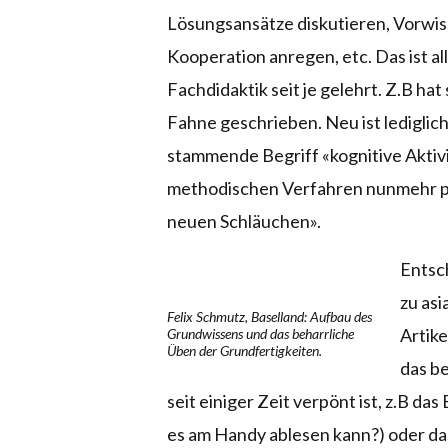
Lösungsansätze diskutieren, Vorwi
Kooperation anregen, etc. Das ist all
Fachdidaktik seit je gelehrt. Z.B ha
Fahne geschrieben. Neu ist ledigli
stammende Begriff «kognitive Aktiv
methodischen Verfahren nunmehr prä
neuen Schläuchen».
Entsch
zu asi
Felix Schmutz, Baselland: Aufbau des
Artik
Grundwissens und das beharrliche
Üben der Grundfertigkeiten.
das be
seit einiger Zeit verpönt ist, z.B 
es am Handy ablesen kann?) oder d