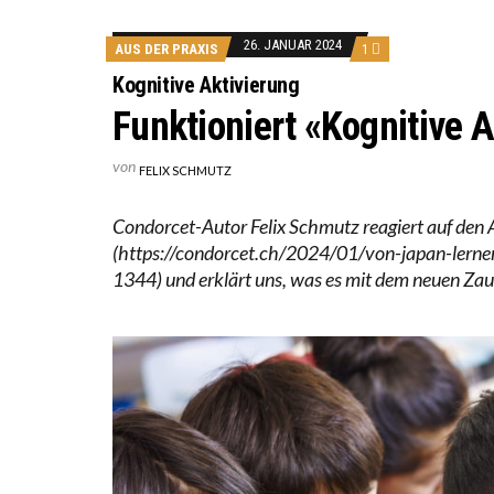
ICH WI
26. JANUAR 2024
AUS DER PRAXIS
1
WORAUS
Kognitive Aktivierung
Funktioniert «Kognitive A
von
FELIX SCHMUTZ
Condorcet-Autor Felix Schmutz reagiert auf den A
(https://condorcet.ch/2024/01/von-japan-ler
1344) und erklärt uns, was es mit dem neuen Zaub