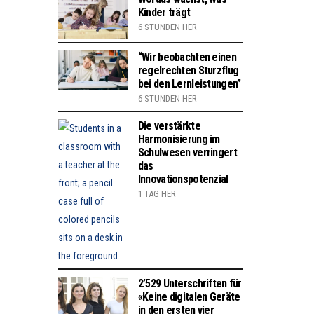
Kinder trägt
6 STUNDEN HER
“Wir beobachten einen
regelrechten Sturzflug
bei den Lernleistungen”
6 STUNDEN HER
Die verstärkte
Harmonisierung im
Schulwesen verringert
das
Innovationspotenzial
1 TAG HER
2’529 Unterschriften für
«Keine digitalen Geräte
in den ersten vier