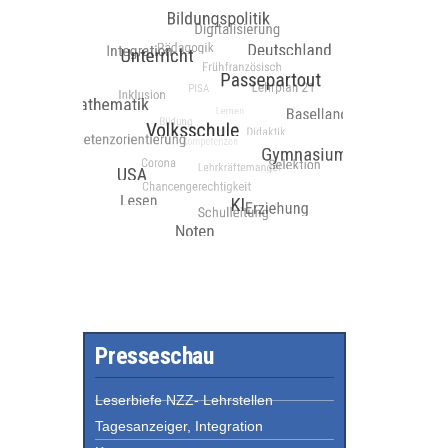
Presseschau
Leserbiefe NZZ- Lehrstellen
Tagesanzeiger, Integration