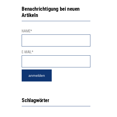
2’529 UNTERSCHRIFTEN FÜR «KEINE DIGITALEN GERÄTE IN DEN ERSTEN VIER PRIMARSCHULJAHREN» EINGEREICHT
VESTITIONEN BRINGEN
Benachrichtigung bei neuen
Artikeln
NAME*
E-MAIL*
Schlagwörter