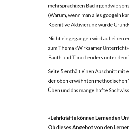
mehrsprachigen Bad irgendwie sons
(Warum, wenn man alles googeln kan
Kognitive Aktivierung würde Grund
Nicht eingegangen wird auf einen e
zum Thema «Wirksamer Unterricht» 
Fauth und Timo Leuders unter dem Ti
Seite 5 enthält einen Abschnitt mi
der oben erwähnten methodischen V
Üben und das mangelhafte Sachwis
«Lehrkräfte können Lernenden Unte
Ob dieses Angebot von den Lernend