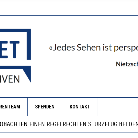
ORENTEAM
SPENDEN
KONTAKT
LL MEHR EVIDENZ UND WILL WISSEN, WAS ALL DIE IN
 WÄCHST, WAS KINDER TRÄGT
EOBACHTEN EINEN REGELRECHTEN STURZFLUG BEI DE
RSTÄRKTE HARMONISIERUNG IM SCHULWESEN VERRIN