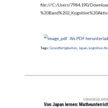
file:///C:/Users/7984.190/Downl
%20Band%202_Kognitive%20Aktivi
Als PDF herunterla
Tags:
Grundfertigkeiten
,
Japan
,
kognitive Ak
VORHERIGER ARTI
Von Japan lernen: Matheunterrich