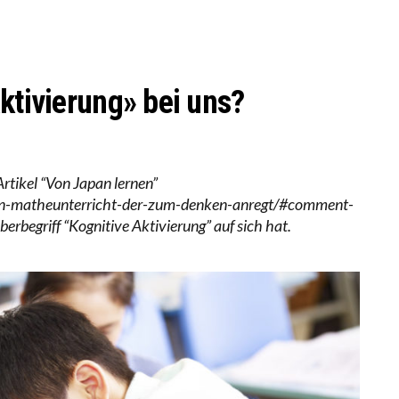
LL MEHR EVIDENZ UND WILL WISSEN, WAS ALL DIE IN
 WÄCHST, WAS KINDER TRÄGT
ktivierung» bei uns?
rtikel “Von Japan lernen”
nen-matheunterricht-der-zum-denken-anregt/#comment-
erbegriff “Kognitive Aktivierung” auf sich hat.