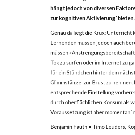
hängt jedoch von diversen Faktoren
zur kognitiven Aktivierung’ bieten.
Genau da liegt die Krux: Unterricht 
Lernenden müssen jedoch auch bereit 
müssen «Anstrengungsbereitschaft»
Tok zu surfen oder im Internet zu 
für ein Stündchen hinter dem näch
Glimmstängel zur Brust zu nehmen. 
entsprechende Einstellung vorherrsc
durch oberflächlichen Konsum als 
Voraussetzung ist aber momentan in 
Benjamin Fauth • Timo Leuders, Kogn