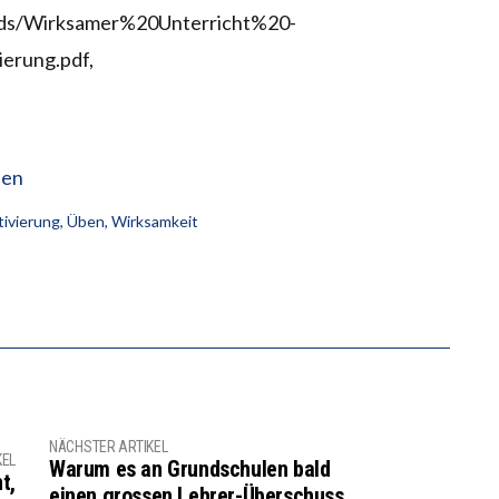
oads/Wirksamer%20Unterricht%20-
erung.pdf,
den
tivierung
,
Üben
,
Wirksamkeit
NÄCHSTER ARTIKEL
KEL
Warum es an Grundschulen bald
t,
einen grossen Lehrer-Überschuss