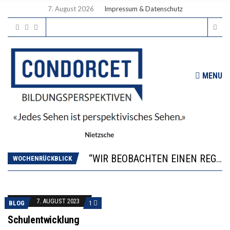
7. August 2026
Impressum & Datenschutz
MENU
ICH WILL MEHR EVIDENZ UND WILL WISSEN, WAS ALL DIE INVESTITIONEN BRINGEN
WORAUS WÄCHST, WAS KINDER TRÄGT
“WIR BEOBACHTEN EINEN REGELRECHTEN STURZFLUG BEI DEN LERNLEISTUNGEN”
DIE VERSTÄRKTE HARMONISIERUNG IM SCHULWESEN VERRINGERT DAS INNOVATIONSPOTENZIAL
WOCHENRÜCKBLICK
2’529 UNTERSCHRIFTEN FÜR «KEINE DIGITALEN GERÄTE IN DEN ERSTEN VIER PRIMARSCHULJAHREN» EINGEREICHT
ICH WILL MEHR EVIDENZ UND WILL WISSEN, WAS ALL DIE INVESTITIONEN BRINGEN
WORAUS WÄCHST, WAS KINDER TRÄGT
7. AUGUST 2023
BLOG
1
Schulentwicklung