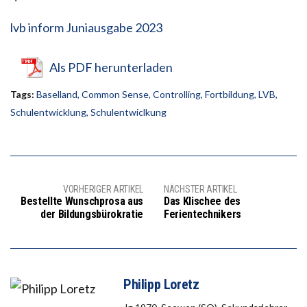
lvb inform Juniausgabe 2023
Als PDF herunterladen
Tags:
Baselland
,
Common Sense
,
Controlling
,
Fortbildung
,
LVB
,
Schulentwicklung
,
Schulentwiclkung
VORHERIGER ARTIKEL
NÄCHSTER ARTIKEL
Bestellte Wunschprosa aus
Das Klischee des
der Bildungsbürokratie
Ferientechnikers
Philipp Loretz