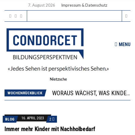
7. August 2026
Impressum & Datenschutz
MENU
2’529 UNTERSCHRIFTEN FÜR «KEINE DIGITALEN GERÄTE IN DEN ERSTEN VIER PRIMARSCHULJAHREN» EINGEREICHT
DIE GANZE HILFLOSIGKEIT DES BILDUNGSBÜRGERTUMS
WORAUS WÄCHST, WAS KINDER TRÄGT
“WIR BEOBACHTEN EINEN REGELRECHTEN STURZFLUG BEI DEN LERNLEISTUNGEN”
WOCHENRÜCKBLICK
DIE VERSTÄRKTE HARMONISIERUNG IM SCHULWESEN VERRINGERT DAS INNOVATIONSPOTENZIAL
2’529 UNTERSCHRIFTEN FÜR «KEINE DIGITALEN GERÄTE IN DEN ERSTEN VIER PRIMARSCHULJAHREN» EINGEREICHT
DIE GANZE HILFLOSIGKEIT DES BILDUNGSBÜRGERTUMS
16. APRIL 2023
BLOG
2
Immer mehr Kinder mit Nachholbedarf