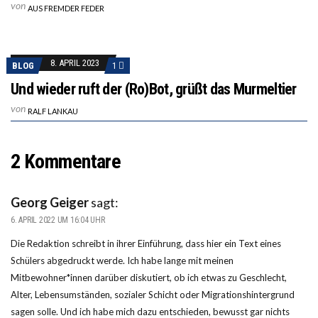
von
AUS FREMDER FEDER
8. APRIL 2023
BLOG
1
Und wieder ruft der (Ro)Bot, grüßt das Murmeltier
von
RALF LANKAU
2 Kommentare
Georg Geiger
sagt:
6. APRIL 2022 UM 16:04 UHR
Die Redaktion schreibt in ihrer Einführung, dass hier ein Text eines
Schülers abgedruckt werde. Ich habe lange mit meinen
Mitbewohner*innen darüber diskutiert, ob ich etwas zu Geschlecht,
Alter, Lebensumständen, sozialer Schicht oder Migrationshintergrund
sagen solle. Und ich habe mich dazu entschieden, bewusst gar nichts