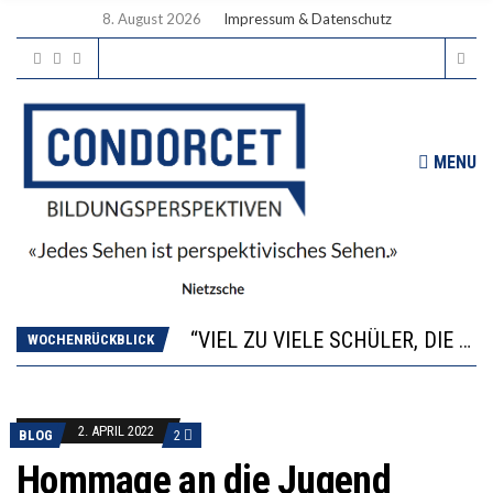
8. August 2026
Impressum & Datenschutz
MENU
“WIR BEOBACHTEN EINEN REGELRECHTEN STURZFLUG BEI DEN LERNLEISTUNGEN”
ANNA-KATHARINA ZENGER UND IHRE VERFASSUNGSKENNTNISSE
“VIEL ZU VIELE SCHÜLER, DIE GEMESSEN AN IHREN FÄHIGKEITEN GAR NICHT ANS GYMNASIUM GEHÖREN”
DIE GANZE HILFLOSIGKEIT DES BILDUNGSBÜRGERTUMS
WOCHENRÜCKBLICK
WORAUS WÄCHST, WAS KINDER TRÄGT
“WIR BEOBACHTEN EINEN REGELRECHTEN STURZFLUG BEI DEN LERNLEISTUNGEN”
ANNA-KATHARINA ZENGER UND IHRE VERFASSUNGSKENNTNISSE
2. APRIL 2022
BLOG
2
Hommage an die Jugend