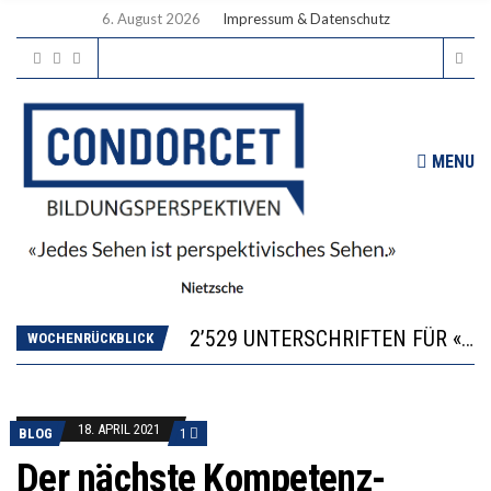
6. August 2026
Impressum & Datenschutz
MENU
“KOMPETENZ-UNTERSCHIEDE ENTSTEHEN IN FRÜHER KINDHEIT UND BLEIBEN ÜBER SCHULZEIT RELATIV STABIL”
DIE VERSTÄRKTE HARMONISIERUNG IM SCHULWESEN VERRINGERT DAS INNOVATIONSPOTENZIAL
2’529 UNTERSCHRIFTEN FÜR «KEINE DIGITALEN GERÄTE IN DEN ERSTEN VIER PRIMARSCHULJAHREN» EINGEREICHT
ICH WILL MEHR EVIDENZ UND WILL WISSEN, WAS ALL DIE INVESTITIONEN BRINGEN
WOCHENRÜCKBLICK
DER US-ÖKONOM WALLACE OATES: FÖDERALISMUS IM BILDUNGSBEREICH
“KOMPETENZ-UNTERSCHIEDE ENTSTEHEN IN FRÜHER KINDHEIT UND BLEIBEN ÜBER SCHULZEIT RELATIV STABIL”
DIE VERSTÄRKTE HARMONISIERUNG IM SCHULWESEN VERRINGERT DAS INNOVATIONSPOTENZIAL
18. APRIL 2021
BLOG
1
Der nächste Kompetenz-