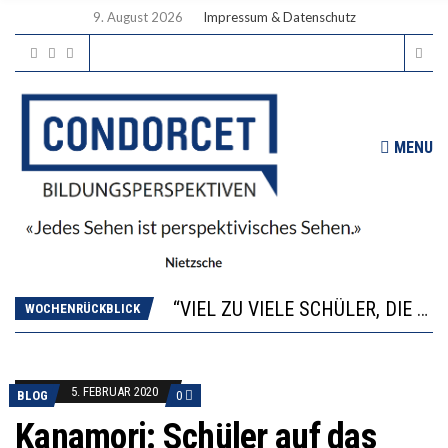
9. August 2026
Impressum & Datenschutz
MENU
“WIR BEOBACHTEN EINEN REGELRECHTEN STURZFLUG BEI DEN LERNLEISTUNGEN”
ANNA-KATHARINA ZENGER UND IHRE VERFASSUNGSKENNTNISSE
“VIEL ZU VIELE SCHÜLER, DIE GEMESSEN AN IHREN FÄHIGKEITEN GAR NICHT ANS GYMNASIUM GEHÖREN”
DIE GANZE HILFLOSIGKEIT DES BILDUNGSBÜRGERTUMS
WOCHENRÜCKBLICK
WORAUS WÄCHST, WAS KINDER TRÄGT
“WIR BEOBACHTEN EINEN REGELRECHTEN STURZFLUG BEI DEN LERNLEISTUNGEN”
ANNA-KATHARINA ZENGER UND IHRE VERFASSUNGSKENNTNISSE
5. FEBRUAR 2020
BLOG
0
Kanamori: Schüler auf das