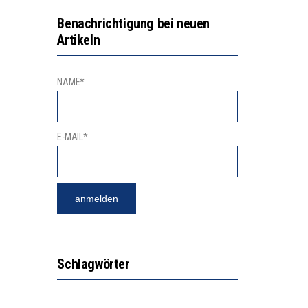
2’529 UNTERSCHRIFTEN FÜR «KEINE DIGITALEN GERÄTE IN DEN ERSTEN VIER PRIMARSCHULJAHREN» EINGEREICHT
VESTITIONEN BRINGEN
Benachrichtigung bei neuen
Artikeln
NAME*
E-MAIL*
Schlagwörter