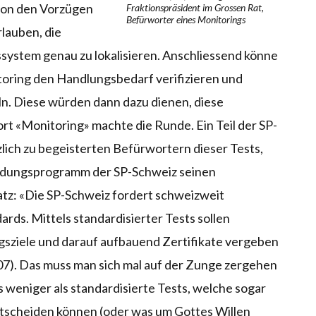
von den Vorzügen
Fraktionspräsident im Grossen Rat,
Befürworter eines Monitorings
rlauben, die
system genau zu lokalisieren. Anschliessend könne
toring den Handlungsbedarf verifizieren und
. Diese würden dann dazu dienen, diese
t «Monitoring» machte die Runde. Ein Teil der SP-
zlich zu begeisterten Befürwortern dieser Tests,
ildungsprogramm der SP-Schweiz seinen
atz: «Die SP-Schweiz fordert schweizweit
ards. Mittels standardisierter Tests sollen
sziele und darauf aufbauend Zertifikate vergeben
7). Das muss man sich mal auf der Zunge zergehen
s weniger als standardisierte Tests, welche sogar
scheiden können (oder was um Gottes Willen