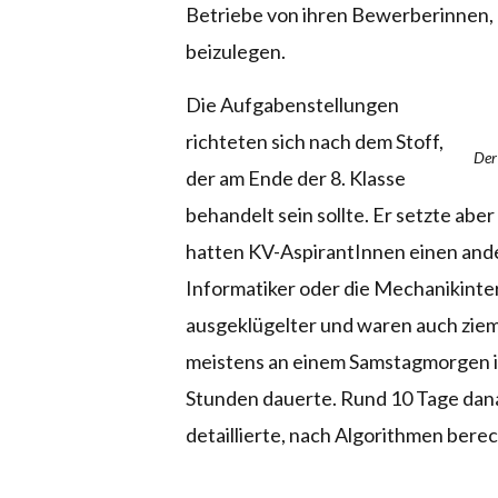
Betriebe von ihren Bewerberinnen, 
beizulegen.
Die Aufgabenstellungen
richteten sich nach dem Stoff,
Der
der am Ende der 8. Klasse
behandelt sein sollte. Er setzte ab
hatten KV-AspirantInnen einen ande
Informatiker oder die Mechanikint
ausgeklügelter und waren auch zieml
meistens an einem Samstagmorgen in 
Stunden dauerte. Rund 10 Tage dana
detaillierte, nach Algorithmen bere