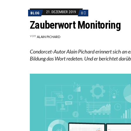
ICH WI
21. DEZEMBER 2019
BLOG
0
WORAUS
Zauberwort Monitoring
von
ALAIN PICHARD
Condorcet-Autor Alain Pichard erinnert sich an e
Bildung das Wort redeten. Und er berichtet darübe