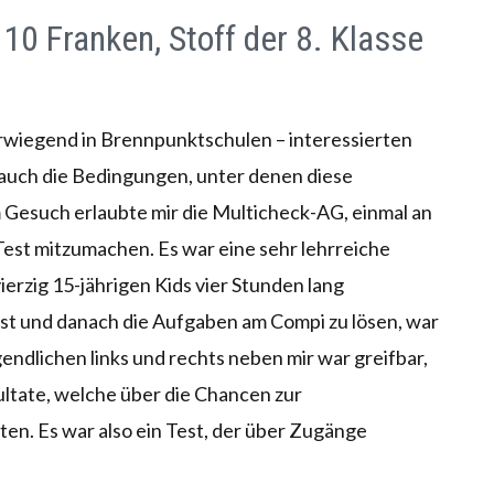
10 Franken, Stoff der 8. Klasse
orwiegend in Brennpunktschulen – interessierten
d auch die Bedingungen, unter denen diese
Gesuch erlaubte mir die Multicheck-AG, einmal an
st mitzumachen. Es war eine sehr lehrreiche
vierzig 15-jährigen Kids vier Stunden lang
test und danach die Aufgaben am Compi zu lösen, war
endlichen links und rechts neben mir war greifbar,
ultate, welche über die Chancen zur
en. Es war also ein Test, der über Zugänge