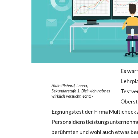
Es war 
Lehrpla
Alain Pichard, Lehrer,
Testver
Sekundarstufe 1, Biel: «Ich habe es
wirklich versucht, echt!»
Oberst
Eignungstest der Firma Multicheck 
Personaldienstleistungsunternehme
berühmten und wohl auch etwas berü