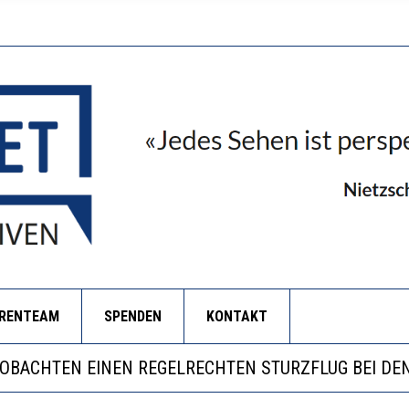
ORENTEAM
SPENDEN
KONTAKT
LL MEHR EVIDENZ UND WILL WISSEN, WAS ALL DIE IN
 WÄCHST, WAS KINDER TRÄGT
EOBACHTEN EINEN REGELRECHTEN STURZFLUG BEI DE
RSTÄRKTE HARMONISIERUNG IM SCHULWESEN VERRIN