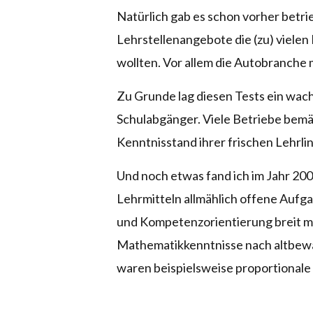
Natürlich gab es schon vorher betri
Lehrstellenangebote die (zu) viele
wollten. Vor allem die Autobranche 
Zu Grunde lag diesen Tests ein wa
Schulabgänger. Viele Betriebe bemä
Kenntnisstand ihrer frischen Lehrl
Und noch etwas fand ich im Jahr 200
Lehrmitteln allmählich offene Aufg
und Kompetenzorientierung breit ma
Mathematikkenntnisse nach altbe
waren beispielsweise proportional