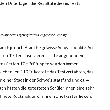
den Unterlagen die Resultate dieses Tests
 Multicheck: Eignungstest für angehende Lehrling
er auch je nach Branche gewisse Schwerpunkte. So
ren Test zu absolvieren als die angehenden
eressierten. Die Prüfungen wurden immer
ich teuer. 110 Fr. kostete das Testverfahren, das
einer Stadt in der Schweiz stattfand und ca. 4
ch hatten die getesteten SchülerInnen eine sehr
chnete Rückmeldung in ihrem Briefkasten liegen.