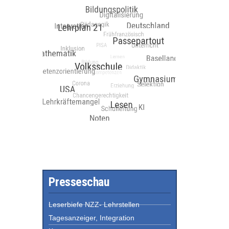
Presseschau
Leserbiefe NZZ- Lehrstellen
Tagesanzeiger, Integration