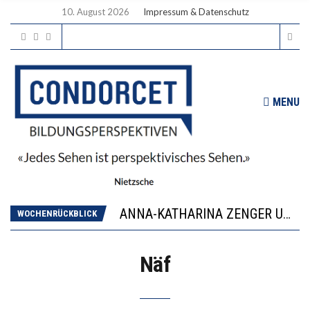
10. August 2026
Impressum & Datenschutz
MENU
WORAUS WÄCHST, WAS KINDER TRÄGT
JAPAN ZEIGT, WIE KINDER ERNÄHRUNG LERNEN – DEUTSCHLAND PENNT
ANNA-KATHARINA ZENGER UND IHRE VERFASSUNGSKENNTNISSE
WOCHENRÜCKBLICK
“VIEL ZU VIELE SCHÜLER, DIE GEMESSEN AN IHREN FÄHIGKEITEN GAR NICHT ANS GYMNASIUM GEHÖREN”
DIE GANZE HILFLOSIGKEIT DES BILDUNGSBÜRGERTUMS
Näf
WORAUS WÄCHST, WAS KINDER TRÄGT
JAPAN ZEIGT, WIE KINDER ERNÄHRUNG LERNEN – DEUTSCHLAND PENNT