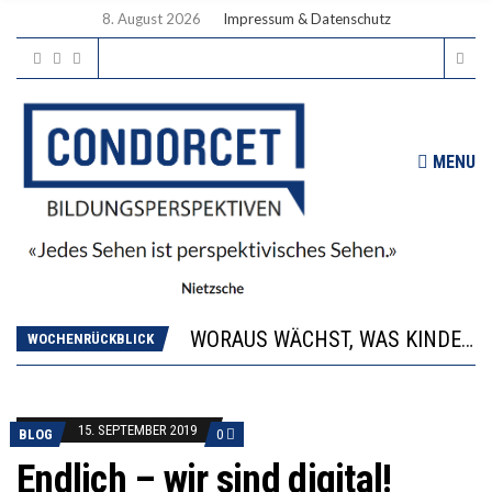
8. August 2026
Impressum & Datenschutz
MENU
2’529 UNTERSCHRIFTEN FÜR «KEINE DIGITALEN GERÄTE IN DEN ERSTEN VIER PRIMARSCHULJAHREN» EINGEREICHT
DIE GANZE HILFLOSIGKEIT DES BILDUNGSBÜRGERTUMS
WORAUS WÄCHST, WAS KINDER TRÄGT
WOCHENRÜCKBLICK
“WIR BEOBACHTEN EINEN REGELRECHTEN STURZFLUG BEI DEN LERNLEISTUNGEN”
DIE VERSTÄRKTE HARMONISIERUNG IM SCHULWESEN VERRINGERT DAS INNOVATIONSPOTENZIAL
2’529 UNTERSCHRIFTEN FÜR «KEINE DIGITALEN GERÄTE IN DEN ERSTEN VIER PRIMARSCHULJAHREN» EINGEREICHT
15. SEPTEMBER 2019
DIE GANZE HILFLOSIGKEIT DES BILDUNGSBÜRGERTUMS
BLOG
0
Endlich – wir sind digital!