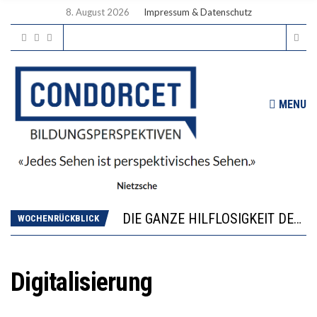
8. August 2026
Impressum & Datenschutz
MENU
DIE VERSTÄRKTE HARMONISIERUNG IM SCHULWESEN VERRINGERT DAS INNOVATIONSPOTENZIAL
“VIEL ZU VIELE SCHÜLER, DIE GEMESSEN AN IHREN FÄHIGKEITEN GAR NICHT ANS GYMNASIUM GEHÖREN”
DIE GANZE HILFLOSIGKEIT DES BILDUNGSBÜRGERTUMS
WOCHENRÜCKBLICK
WORAUS WÄCHST, WAS KINDER TRÄGT
“WIR BEOBACHTEN EINEN REGELRECHTEN STURZFLUG BEI DEN LERNLEISTUNGEN”
DIE VERSTÄRKTE HARMONISIERUNG IM SCHULWESEN VERRINGERT DAS INNOVATIONSPOTENZIAL
Digitalisierung
“VIEL ZU VIELE SCHÜLER, DIE GEMESSEN AN IHREN FÄHIGKEITEN GAR NICHT ANS GYMNASIUM GEHÖREN”