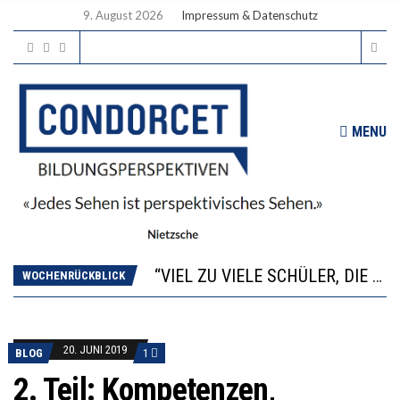
9. August 2026
Impressum & Datenschutz
MENU
“WIR BEOBACHTEN EINEN REGELRECHTEN STURZFLUG BEI DEN LERNLEISTUNGEN”
ANNA-KATHARINA ZENGER UND IHRE VERFASSUNGSKENNTNISSE
“VIEL ZU VIELE SCHÜLER, DIE GEMESSEN AN IHREN FÄHIGKEITEN GAR NICHT ANS GYMNASIUM GEHÖREN”
DIE GANZE HILFLOSIGKEIT DES BILDUNGSBÜRGERTUMS
WOCHENRÜCKBLICK
WORAUS WÄCHST, WAS KINDER TRÄGT
“WIR BEOBACHTEN EINEN REGELRECHTEN STURZFLUG BEI DEN LERNLEISTUNGEN”
ANNA-KATHARINA ZENGER UND IHRE VERFASSUNGSKENNTNISSE
20. JUNI 2019
BLOG
1
2. Teil: Kompetenzen,