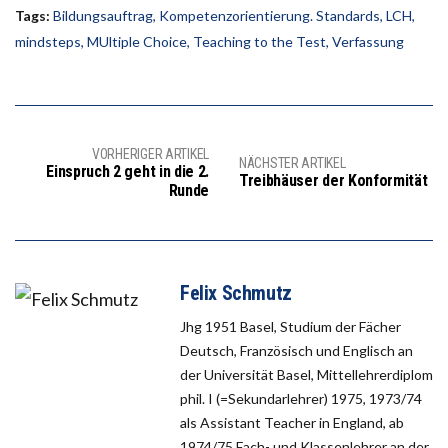
Tags:
Bildungsauftrag
,
Kompetenzorientierung. Standards
,
LCH
,
mindsteps
,
MUltiple Choice
,
Teaching to the Test
,
Verfassung
VORHERIGER ARTIKEL
NÄCHSTER ARTIKEL
Einspruch 2 geht in die 2.
Treibhäuser der Konformität
Runde
Felix Schmutz
Jhg 1951 Basel, Studium der Fächer
Deutsch, Französisch und Englisch an
der Universität Basel, Mittellehrerdiplom
phil. I (=Sekundarlehrer) 1975, 1973/74
als Assistant Teacher in England, ab
1974/75 Fach- und Klassenlehrer an der