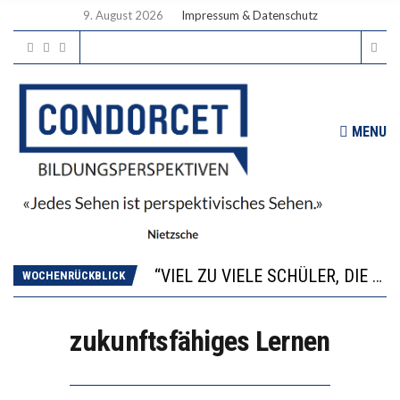
9. August 2026
Impressum & Datenschutz
MENU
“WIR BEOBACHTEN EINEN REGELRECHTEN STURZFLUG BEI DEN LERNLEISTUNGEN”
ANNA-KATHARINA ZENGER UND IHRE VERFASSUNGSKENNTNISSE
“VIEL ZU VIELE SCHÜLER, DIE GEMESSEN AN IHREN FÄHIGKEITEN GAR NICHT ANS GYMNASIUM GEHÖREN”
WOCHENRÜCKBLICK
DIE GANZE HILFLOSIGKEIT DES BILDUNGSBÜRGERTUMS
WORAUS WÄCHST, WAS KINDER TRÄGT
zukunftsfähiges Lernen
“WIR BEOBACHTEN EINEN REGELRECHTEN STURZFLUG BEI DEN LERNLEISTUNGEN”
ANNA-KATHARINA ZENGER UND IHRE VERFASSUNGSKENNTNISSE