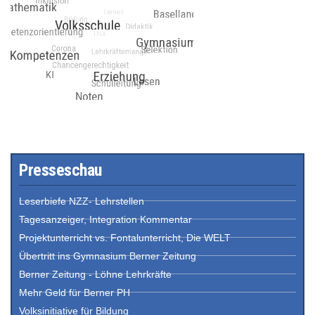
Presseschau
Leserbiefe NZZ- Lehrstellen
Tagesanzeiger, Integration Kommentar
Projektunterricht vs. Fontalunterricht, Die WELT
Übertritt ins Gymnasium Berner Zeitung
Berner Zeitung - Löhne Lehrkräfte
Mehr Geld für Berner PH
Volksinitiative für Bildung