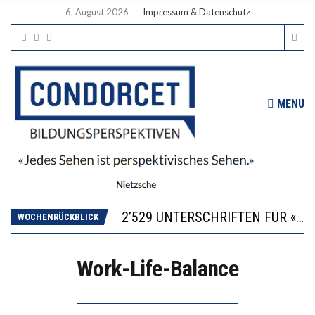
6. August 2026
Impressum & Datenschutz
MENU
“KOMPETENZ-UNTERSCHIEDE ENTSTEHEN IN FRÜHER KINDHEIT UND BLEIBEN ÜBER SCHULZEIT RELATIV STABIL”
DIE VERSTÄRKTE HARMONISIERUNG IM SCHULWESEN VERRINGERT DAS INNOVATIONSPOTENZIAL
2’529 UNTERSCHRIFTEN FÜR «KEINE DIGITALEN GERÄTE IN DEN ERSTEN VIER PRIMARSCHULJAHREN» EINGEREICHT
WOCHENRÜCKBLICK
ICH WILL MEHR EVIDENZ UND WILL WISSEN, WAS ALL DIE INVESTITIONEN BRINGEN
DER US-ÖKONOM WALLACE OATES: FÖDERALISMUS IM BILDUNGSBEREICH
Work-Life-Balance
“KOMPETENZ-UNTERSCHIEDE ENTSTEHEN IN FRÜHER KINDHEIT UND BLEIBEN ÜBER SCHULZEIT RELATIV STABIL”
DIE VERSTÄRKTE HARMONISIERUNG IM SCHULWESEN VERRINGERT DAS INNOVATIONSPOTENZIAL