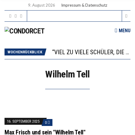
9. August 2026
Impressum & Datenschutz
MENU
“WIR BEOBACHTEN EINEN REGELRECHTEN STURZFLUG BEI DEN LERNLEISTUNGEN”
ANNA-KATHARINA ZENGER UND IHRE VERFASSUNGSKENNTNISSE
“VIEL ZU VIELE SCHÜLER, DIE GEMESSEN AN IHREN FÄHIGKEITEN GAR NICHT ANS GYMNASIUM GEHÖREN”
WOCHENRÜCKBLICK
DIE GANZE HILFLOSIGKEIT DES BILDUNGSBÜRGERTUMS
WORAUS WÄCHST, WAS KINDER TRÄGT
Wilhelm Tell
“WIR BEOBACHTEN EINEN REGELRECHTEN STURZFLUG BEI DEN LERNLEISTUNGEN”
ANNA-KATHARINA ZENGER UND IHRE VERFASSUNGSKENNTNISSE
16. SEPTEMBER 2025
0
Max Frisch und sein "Wilhelm Tell"