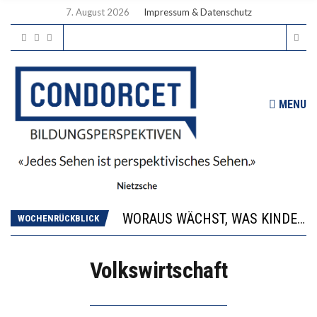
7. August 2026
Impressum & Datenschutz
MENU
2’529 UNTERSCHRIFTEN FÜR «KEINE DIGITALEN GERÄTE IN DEN ERSTEN VIER PRIMARSCHULJAHREN» EINGEREICHT
DIE GANZE HILFLOSIGKEIT DES BILDUNGSBÜRGERTUMS
WORAUS WÄCHST, WAS KINDER TRÄGT
WOCHENRÜCKBLICK
“WIR BEOBACHTEN EINEN REGELRECHTEN STURZFLUG BEI DEN LERNLEISTUNGEN”
DIE VERSTÄRKTE HARMONISIERUNG IM SCHULWESEN VERRINGERT DAS INNOVATIONSPOTENZIAL
Volkswirtschaft
2’529 UNTERSCHRIFTEN FÜR «KEINE DIGITALEN GERÄTE IN DEN ERSTEN VIER PRIMARSCHULJAHREN» EINGEREICHT
DIE GANZE HILFLOSIGKEIT DES BILDUNGSBÜRGERTUMS