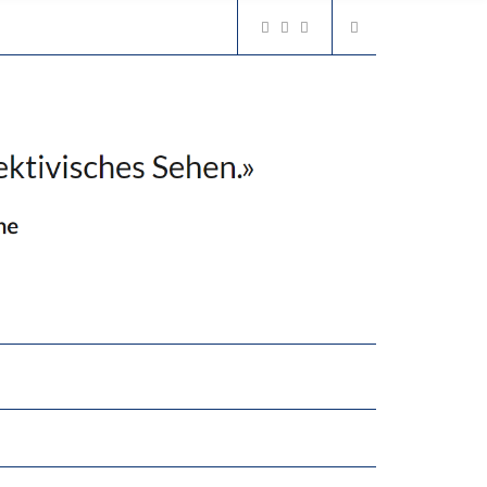
2’529 UNTERSCHRIFTEN FÜR «KEINE DIGITALEN GERÄTE IN DEN ERSTEN VIER PRIMARSCHULJAHREN» EINGEREICHT
N LERNLEISTUNGEN”