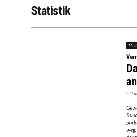
DIE VE
Statistik
DIE GA
30. J
Verr
Da
an
von
A
Gewa
Bund
parl
weg,
der z