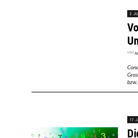
2. JU
Vo
Um
von
A
Cond
Gros
bzw.
17. 
Di