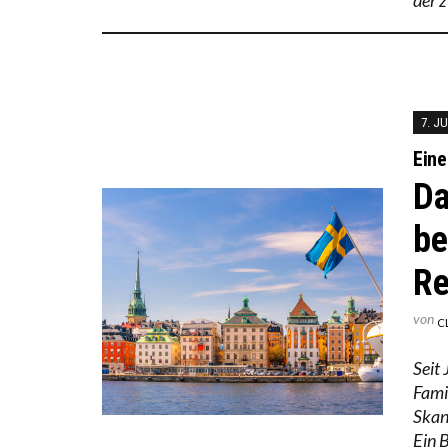
7. J
Eine
Da
be
Re
von
C
Seit
Fami
Skan
Ein B