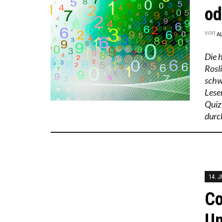
od
von
A
Die 
Rosl
schw
Lese
Quiz
durc
14. J
Co
Un