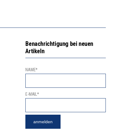
GERT DAS INNOVATIONSPOTENZIAL
2’529 UNTERSCHRIFTEN FÜR «KEINE DIGITALEN GERÄTE IN DEN ERSTEN VIER PRIMARSCHULJAHREN» EINGEREICHT
Benachrichtigung bei neuen
Artikeln
NAME*
E-MAIL*