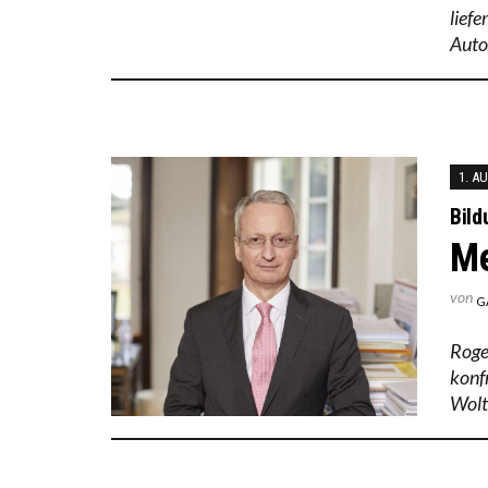
lief
Auto
1. A
Bild
Me
von
G
Roge
konf
Wolt