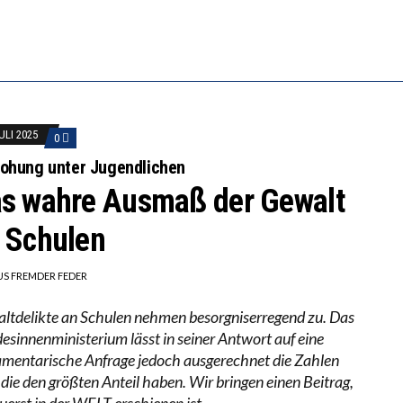
RSTÄRKTE HARMONISIERUNG IM SCHULWESEN VERRIN
NZE HILFLOSIGKEIT DES BILDUNGSBÜRGERTUMS
ULI 2025
0
ohung unter Jugendlichen
s wahre Ausmaß der Gewalt
 Schulen
US FREMDER FEDER
ltdelikte an Schulen nehmen besorgniserregend zu. Das
esinnenministerium lässt in seiner Antwort auf eine
amentarische Anfrage jedoch ausgerechnet die Zahlen
 die den größten Anteil haben. Wir bringen einen Beitrag,
uerst in der WELT erschienen ist.