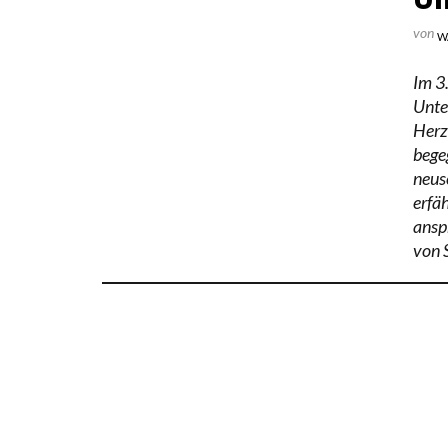
von
W
Im 3.
Unte
Herz
bege
neus
erfä
ansp
von S