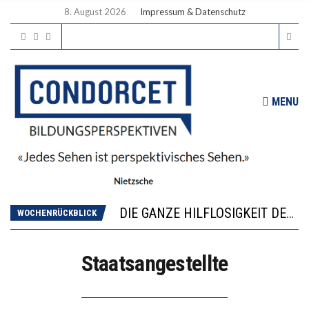
8. August 2026
Impressum & Datenschutz
MENU
DIE VERSTÄRKTE HARMONISIERUNG IM SCHULWESEN VERRINGERT DAS INNOVATIONSPOTENZIAL
“VIEL ZU VIELE SCHÜLER, DIE GEMESSEN AN IHREN FÄHIGKEITEN GAR NICHT ANS GYMNASIUM GEHÖREN”
DIE GANZE HILFLOSIGKEIT DES BILDUNGSBÜRGERTUMS
WOCHENRÜCKBLICK
WORAUS WÄCHST, WAS KINDER TRÄGT
“WIR BEOBACHTEN EINEN REGELRECHTEN STURZFLUG BEI DEN LERNLEISTUNGEN”
Staatsangestellte
DIE VERSTÄRKTE HARMONISIERUNG IM SCHULWESEN VERRINGERT DAS INNOVATIONSPOTENZIAL
“VIEL ZU VIELE SCHÜLER, DIE GEMESSEN AN IHREN FÄHIGKEITEN GAR NICHT ANS GYMNASIUM GEHÖREN”