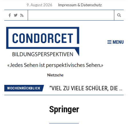
9. August 2026
Impressum & Datenschutz
MENU
“WIR BEOBACHTEN EINEN REGELRECHTEN STURZFLUG BEI DEN LERNLEISTUNGEN”
ANNA-KATHARINA ZENGER UND IHRE VERFASSUNGSKENNTNISSE
“VIEL ZU VIELE SCHÜLER, DIE GEMESSEN AN IHREN FÄHIGKEITEN GAR NICHT ANS GYMNASIUM GEHÖREN”
WOCHENRÜCKBLICK
DIE GANZE HILFLOSIGKEIT DES BILDUNGSBÜRGERTUMS
WORAUS WÄCHST, WAS KINDER TRÄGT
Springer
“WIR BEOBACHTEN EINEN REGELRECHTEN STURZFLUG BEI DEN LERNLEISTUNGEN”
ANNA-KATHARINA ZENGER UND IHRE VERFASSUNGSKENNTNISSE