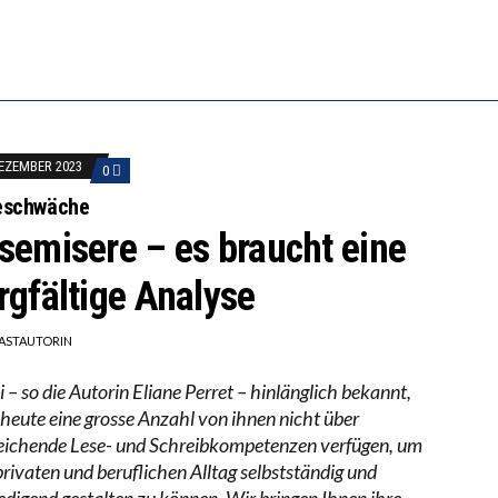
 WÄCHST, WAS KINDER TRÄGT
EOBACHTEN EINEN REGELRECHTEN STURZFLUG BEI DE
ATHARINA ZENGER UND IHRE VERFASSUNGSKENNTNI
DEZEMBER 2023
0
eschwäche
semisere – es braucht eine
rgfältige Analyse
ASTAUTORIN
i – so die Autorin Eliane Perret – hinlänglich bekannt,
 heute eine grosse Anzahl von ihnen nicht über
eichende Lese- und Schreibkompetenzen verfügen, um
privaten und beruflichen Alltag selbstständig und
iedigend gestalten zu können. Wir bringen Ihnen ihre