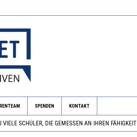
ORENTEAM
SPENDEN
KONTAKT
EOBACHTEN EINEN REGELRECHTEN STURZFLUG BEI DE
ATHARINA ZENGER UND IHRE VERFASSUNGSKENNTNI
NZE HILFLOSIGKEIT DES BILDUNGSBÜRGERTUMS