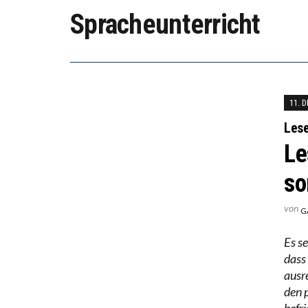
WORAUS
Spracheunterricht
“WIR B
ANNA-K
11. 
Les
Le
so
von
G
Es se
dass
ausr
den 
befr