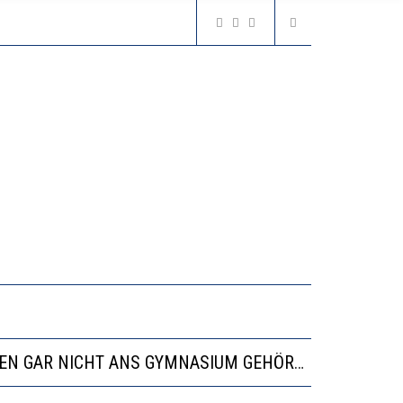
N LERNLEISTUNGEN”
SSE
“VIEL ZU VIELE SCHÜLER, DIE GEMESSEN AN IHREN FÄHIGKEITEN GAR NICHT ANS GYMNASIUM GEHÖREN”