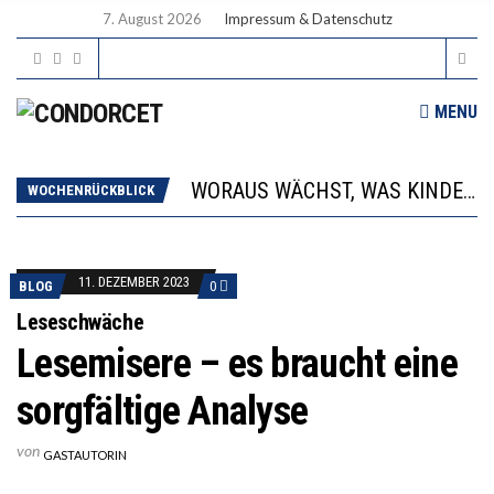
7. August 2026
Impressum & Datenschutz
MENU
2’529 UNTERSCHRIFTEN FÜR «KEINE DIGITALEN GERÄTE IN DEN ERSTEN VIER PRIMARSCHULJAHREN» EINGEREICHT
DIE GANZE HILFLOSIGKEIT DES BILDUNGSBÜRGERTUMS
WORAUS WÄCHST, WAS KINDER TRÄGT
WOCHENRÜCKBLICK
“WIR BEOBACHTEN EINEN REGELRECHTEN STURZFLUG BEI DEN LERNLEISTUNGEN”
DIE VERSTÄRKTE HARMONISIERUNG IM SCHULWESEN VERRINGERT DAS INNOVATIONSPOTENZIAL
2’529 UNTERSCHRIFTEN FÜR «KEINE DIGITALEN GERÄTE IN DEN ERSTEN VIER PRIMARSCHULJAHREN» EINGEREICHT
11. DEZEMBER 2023
BLOG
0
DIE GANZE HILFLOSIGKEIT DES BILDUNGSBÜRGERTUMS
Leseschwäche
Lesemisere – es braucht eine
sorgfältige Analyse
von
GASTAUTORIN