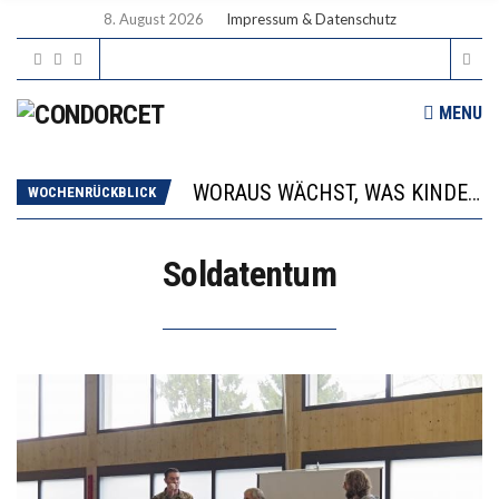
8. August 2026
Impressum & Datenschutz
MENU
2’529 UNTERSCHRIFTEN FÜR «KEINE DIGITALEN GERÄTE IN DEN ERSTEN VIER PRIMARSCHULJAHREN» EINGEREICHT
DIE GANZE HILFLOSIGKEIT DES BILDUNGSBÜRGERTUMS
WORAUS WÄCHST, WAS KINDER TRÄGT
WOCHENRÜCKBLICK
“WIR BEOBACHTEN EINEN REGELRECHTEN STURZFLUG BEI DEN LERNLEISTUNGEN”
DIE VERSTÄRKTE HARMONISIERUNG IM SCHULWESEN VERRINGERT DAS INNOVATIONSPOTENZIAL
Soldatentum
2’529 UNTERSCHRIFTEN FÜR «KEINE DIGITALEN GERÄTE IN DEN ERSTEN VIER PRIMARSCHULJAHREN» EINGEREICHT
DIE GANZE HILFLOSIGKEIT DES BILDUNGSBÜRGERTUMS