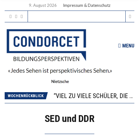
9. August 2026
Impressum & Datenschutz
MENU
“WIR BEOBACHTEN EINEN REGELRECHTEN STURZFLUG BEI DEN LERNLEISTUNGEN”
ANNA-KATHARINA ZENGER UND IHRE VERFASSUNGSKENNTNISSE
“VIEL ZU VIELE SCHÜLER, DIE GEMESSEN AN IHREN FÄHIGKEITEN GAR NICHT ANS GYMNASIUM GEHÖREN”
WOCHENRÜCKBLICK
DIE GANZE HILFLOSIGKEIT DES BILDUNGSBÜRGERTUMS
WORAUS WÄCHST, WAS KINDER TRÄGT
SED und DDR
“WIR BEOBACHTEN EINEN REGELRECHTEN STURZFLUG BEI DEN LERNLEISTUNGEN”
ANNA-KATHARINA ZENGER UND IHRE VERFASSUNGSKENNTNISSE