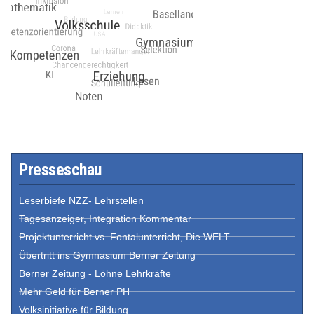
Presseschau
Leserbiefe NZZ- Lehrstellen
Tagesanzeiger, Integration Kommentar
Projektunterricht vs. Fontalunterricht, Die WELT
Übertritt ins Gymnasium Berner Zeitung
Berner Zeitung - Löhne Lehrkräfte
Mehr Geld für Berner PH
Volksinitiative für Bildung