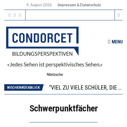
9. August 2026
Impressum & Datenschutz
MENU
“WIR BEOBACHTEN EINEN REGELRECHTEN STURZFLUG BEI DEN LERNLEISTUNGEN”
ANNA-KATHARINA ZENGER UND IHRE VERFASSUNGSKENNTNISSE
“VIEL ZU VIELE SCHÜLER, DIE GEMESSEN AN IHREN FÄHIGKEITEN GAR NICHT ANS GYMNASIUM GEHÖREN”
WOCHENRÜCKBLICK
DIE GANZE HILFLOSIGKEIT DES BILDUNGSBÜRGERTUMS
WORAUS WÄCHST, WAS KINDER TRÄGT
Schwerpunktfächer
“WIR BEOBACHTEN EINEN REGELRECHTEN STURZFLUG BEI DEN LERNLEISTUNGEN”
ANNA-KATHARINA ZENGER UND IHRE VERFASSUNGSKENNTNISSE