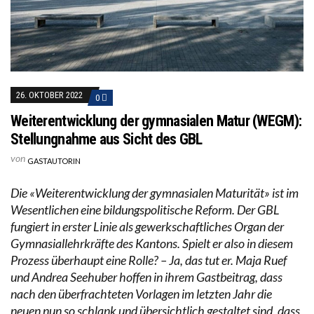
26. OKTOBER 2022
0
Weiterentwicklung der gymnasialen Matur (WEGM):
Stellungnahme aus Sicht des GBL
von
GASTAUTORIN
Die «Weiterentwicklung der gymnasialen Maturität» ist im
Wesentlichen eine bildungspolitische Reform. Der GBL
fungiert in erster Linie als gewerkschaftliches Organ der
Gymnasiallehrkräfte des Kantons. Spielt er also in diesem
Prozess überhaupt eine Rolle? – Ja, das tut er. Maja Ruef
und Andrea Seehuber hoffen in ihrem Gastbeitrag, dass
nach den überfrachteten Vorlagen im letzten Jahr die
neuen nun so schlank und übersichtlich gestaltet sind, dass