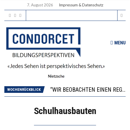
7. August 2026
Impressum & Datenschutz
MENU
ICH WILL MEHR EVIDENZ UND WILL WISSEN, WAS ALL DIE INVESTITIONEN BRINGEN
WORAUS WÄCHST, WAS KINDER TRÄGT
“WIR BEOBACHTEN EINEN REGELRECHTEN STURZFLUG BEI DEN LERNLEISTUNGEN”
WOCHENRÜCKBLICK
DIE VERSTÄRKTE HARMONISIERUNG IM SCHULWESEN VERRINGERT DAS INNOVATIONSPOTENZIAL
2’529 UNTERSCHRIFTEN FÜR «KEINE DIGITALEN GERÄTE IN DEN ERSTEN VIER PRIMARSCHULJAHREN» EINGEREICHT
Schulhausbauten
ICH WILL MEHR EVIDENZ UND WILL WISSEN, WAS ALL DIE INVESTITIONEN BRINGEN
WORAUS WÄCHST, WAS KINDER TRÄGT