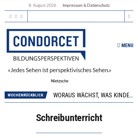
8. August 2026
Impressum & Datenschutz
MENU
2’529 UNTERSCHRIFTEN FÜR «KEINE DIGITALEN GERÄTE IN DEN ERSTEN VIER PRIMARSCHULJAHREN» EINGEREICHT
DIE GANZE HILFLOSIGKEIT DES BILDUNGSBÜRGERTUMS
WORAUS WÄCHST, WAS KINDER TRÄGT
WOCHENRÜCKBLICK
“WIR BEOBACHTEN EINEN REGELRECHTEN STURZFLUG BEI DEN LERNLEISTUNGEN”
DIE VERSTÄRKTE HARMONISIERUNG IM SCHULWESEN VERRINGERT DAS INNOVATIONSPOTENZIAL
Schreibunterricht
2’529 UNTERSCHRIFTEN FÜR «KEINE DIGITALEN GERÄTE IN DEN ERSTEN VIER PRIMARSCHULJAHREN» EINGEREICHT
DIE GANZE HILFLOSIGKEIT DES BILDUNGSBÜRGERTUMS