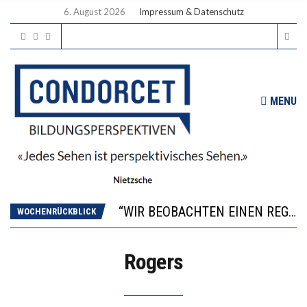
6. August 2026
Impressum & Datenschutz
MENU
ICH WILL MEHR EVIDENZ UND WILL WISSEN, WAS ALL DIE INVESTITIONEN BRINGEN
WORAUS WÄCHST, WAS KINDER TRÄGT
“WIR BEOBACHTEN EINEN REGELRECHTEN STURZFLUG BEI DEN LERNLEISTUNGEN”
WOCHENRÜCKBLICK
DIE VERSTÄRKTE HARMONISIERUNG IM SCHULWESEN VERRINGERT DAS INNOVATIONSPOTENZIAL
2’529 UNTERSCHRIFTEN FÜR «KEINE DIGITALEN GERÄTE IN DEN ERSTEN VIER PRIMARSCHULJAHREN» EINGEREICHT
Rogers
ICH WILL MEHR EVIDENZ UND WILL WISSEN, WAS ALL DIE INVESTITIONEN BRINGEN
WORAUS WÄCHST, WAS KINDER TRÄGT