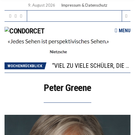
9. August 2026
Impressum & Datenschutz
MENU
“WIR BEOBACHTEN EINEN REGELRECHTEN STURZFLUG BEI DEN LERNLEISTUNGEN”
ANNA-KATHARINA ZENGER UND IHRE VERFASSUNGSKENNTNISSE
“VIEL ZU VIELE SCHÜLER, DIE GEMESSEN AN IHREN FÄHIGKEITEN GAR NICHT ANS GYMNASIUM GEHÖREN”
WOCHENRÜCKBLICK
DIE GANZE HILFLOSIGKEIT DES BILDUNGSBÜRGERTUMS
WORAUS WÄCHST, WAS KINDER TRÄGT
Peter Greene
“WIR BEOBACHTEN EINEN REGELRECHTEN STURZFLUG BEI DEN LERNLEISTUNGEN”
ANNA-KATHARINA ZENGER UND IHRE VERFASSUNGSKENNTNISSE