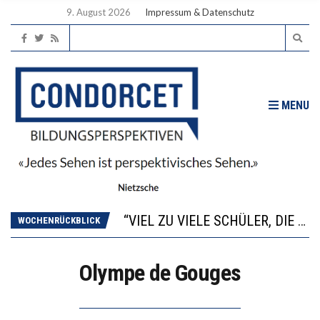
9. August 2026
Impressum & Datenschutz
MENU
“WIR BEOBACHTEN EINEN REGELRECHTEN STURZFLUG BEI DEN LERNLEISTUNGEN”
ANNA-KATHARINA ZENGER UND IHRE VERFASSUNGSKENNTNISSE
“VIEL ZU VIELE SCHÜLER, DIE GEMESSEN AN IHREN FÄHIGKEITEN GAR NICHT ANS GYMNASIUM GEHÖREN”
WOCHENRÜCKBLICK
DIE GANZE HILFLOSIGKEIT DES BILDUNGSBÜRGERTUMS
WORAUS WÄCHST, WAS KINDER TRÄGT
Olympe de Gouges
“WIR BEOBACHTEN EINEN REGELRECHTEN STURZFLUG BEI DEN LERNLEISTUNGEN”
ANNA-KATHARINA ZENGER UND IHRE VERFASSUNGSKENNTNISSE