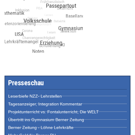
Presseschau
Leserbiefe NZZ- Lehrstellen
Tagesanzeiger, Integration Kommentar
Projektunterricht vs. Fontalunterricht, Die WELT
Übertritt ins Gymnasium Berner Zeitung
Berner Zeitung - Löhne Lehrkräfte