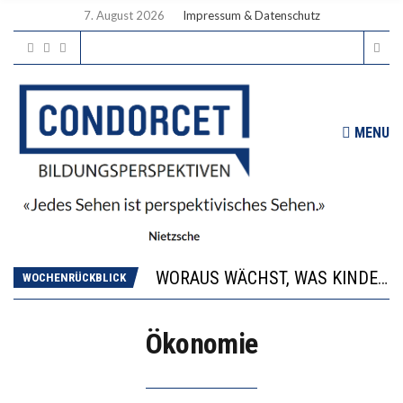
7. August 2026
Impressum & Datenschutz
MENU
2’529 UNTERSCHRIFTEN FÜR «KEINE DIGITALEN GERÄTE IN DEN ERSTEN VIER PRIMARSCHULJAHREN» EINGEREICHT
DIE GANZE HILFLOSIGKEIT DES BILDUNGSBÜRGERTUMS
WORAUS WÄCHST, WAS KINDER TRÄGT
WOCHENRÜCKBLICK
“WIR BEOBACHTEN EINEN REGELRECHTEN STURZFLUG BEI DEN LERNLEISTUNGEN”
DIE VERSTÄRKTE HARMONISIERUNG IM SCHULWESEN VERRINGERT DAS INNOVATIONSPOTENZIAL
Ökonomie
2’529 UNTERSCHRIFTEN FÜR «KEINE DIGITALEN GERÄTE IN DEN ERSTEN VIER PRIMARSCHULJAHREN» EINGEREICHT
DIE GANZE HILFLOSIGKEIT DES BILDUNGSBÜRGERTUMS