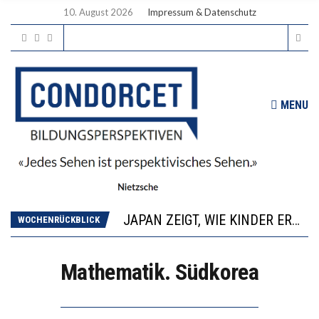
10. August 2026
Impressum & Datenschutz
MENU
DIE GANZE HILFLOSIGKEIT DES BILDUNGSBÜRGERTUMS
WENN ES NICHT FUNKTIONIERT, SIND ES FEHLENDEN DIE GELINGENSBEDINGUNGEN
JAPAN ZEIGT, WIE KINDER ERNÄHRUNG LERNEN – DEUTSCHLAND PENNT
WOCHENRÜCKBLICK
ANNA-KATHARINA ZENGER UND IHRE VERFASSUNGSKENNTNISSE
“VIEL ZU VIELE SCHÜLER, DIE GEMESSEN AN IHREN FÄHIGKEITEN GAR NICHT ANS GYMNASIUM GEHÖREN”
Mathematik. Südkorea
DIE GANZE HILFLOSIGKEIT DES BILDUNGSBÜRGERTUMS
WENN ES NICHT FUNKTIONIERT, SIND ES FEHLENDEN DIE GELINGENSBEDINGUNGEN