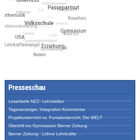
Presseschau
Leserbiefe NZZ- Lehrstellen
Tagesanzeiger, Integration Kommentar
Projektunterricht vs. Fontalunterricht, Die WELT
Übertritt ins Gymnasium Berner Zeitung
Berner Zeitung - Löhne Lehrkräfte