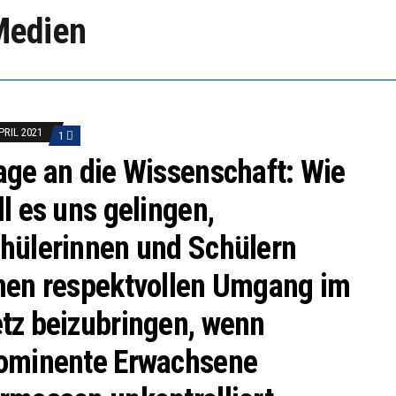
 WÄCHST, WAS KINDER TRÄGT
Medien
EOBACHTEN EINEN REGELRECHTEN STURZFLUG BEI DE
ATHARINA ZENGER UND IHRE VERFASSUNGSKENNTNI
APRIL 2021
1
age an die Wissenschaft: Wie
ll es uns gelingen,
hülerinnen und Schülern
nen respektvollen Umgang im
tz beizubringen, wenn
ominente Erwachsene