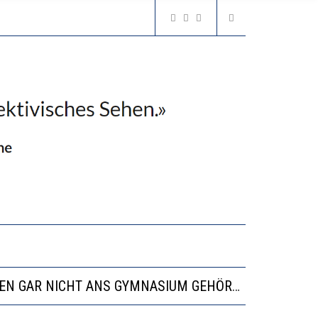
N LERNLEISTUNGEN”
SSE
“VIEL ZU VIELE SCHÜLER, DIE GEMESSEN AN IHREN FÄHIGKEITEN GAR NICHT ANS GYMNASIUM GEHÖREN”