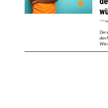
de
wü
von
A
Der 
den 
Wie e