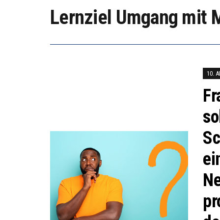
WORAUS
Lernziel Umgang mit 
“WIR B
ANNA-K
10. 
Fr
so
Sc
ei
Ne
pr