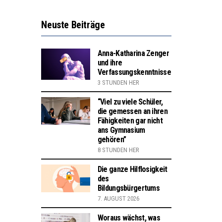
Neuste Beiträge
Anna-Katharina Zenger
und ihre
Verfassungskenntnisse
3 STUNDEN HER
“Viel zu viele Schüler,
die gemessen an ihren
Fähigkeiten gar nicht
ans Gymnasium
gehören”
8 STUNDEN HER
Die ganze Hilflosigkeit
des
Bildungsbürgertums
7. AUGUST 2026
Woraus wächst, was