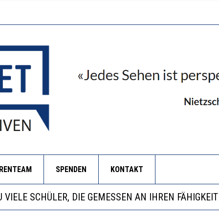
ORENTEAM
SPENDEN
KONTAKT
EOBACHTEN EINEN REGELRECHTEN STURZFLUG BEI DE
ATHARINA ZENGER UND IHRE VERFASSUNGSKENNTNI
NZE HILFLOSIGKEIT DES BILDUNGSBÜRGERTUMS