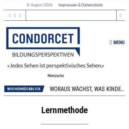
8. August 2026
Impressum & Datenschutz
MENU
2’529 UNTERSCHRIFTEN FÜR «KEINE DIGITALEN GERÄTE IN DEN ERSTEN VIER PRIMARSCHULJAHREN» EINGEREICHT
DIE GANZE HILFLOSIGKEIT DES BILDUNGSBÜRGERTUMS
WORAUS WÄCHST, WAS KINDER TRÄGT
WOCHENRÜCKBLICK
“WIR BEOBACHTEN EINEN REGELRECHTEN STURZFLUG BEI DEN LERNLEISTUNGEN”
DIE VERSTÄRKTE HARMONISIERUNG IM SCHULWESEN VERRINGERT DAS INNOVATIONSPOTENZIAL
Lernmethode
2’529 UNTERSCHRIFTEN FÜR «KEINE DIGITALEN GERÄTE IN DEN ERSTEN VIER PRIMARSCHULJAHREN» EINGEREICHT
DIE GANZE HILFLOSIGKEIT DES BILDUNGSBÜRGERTUMS