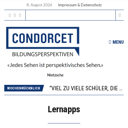
8. August 2026
Impressum & Datenschutz
MENU
“WIR BEOBACHTEN EINEN REGELRECHTEN STURZFLUG BEI DEN LERNLEISTUNGEN”
ANNA-KATHARINA ZENGER UND IHRE VERFASSUNGSKENNTNISSE
“VIEL ZU VIELE SCHÜLER, DIE GEMESSEN AN IHREN FÄHIGKEITEN GAR NICHT ANS GYMNASIUM GEHÖREN”
WOCHENRÜCKBLICK
DIE GANZE HILFLOSIGKEIT DES BILDUNGSBÜRGERTUMS
WORAUS WÄCHST, WAS KINDER TRÄGT
Lernapps
“WIR BEOBACHTEN EINEN REGELRECHTEN STURZFLUG BEI DEN LERNLEISTUNGEN”
ANNA-KATHARINA ZENGER UND IHRE VERFASSUNGSKENNTNISSE