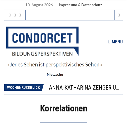
10. August 2026
Impressum & Datenschutz
MENU
WORAUS WÄCHST, WAS KINDER TRÄGT
JAPAN ZEIGT, WIE KINDER ERNÄHRUNG LERNEN – DEUTSCHLAND PENNT
ANNA-KATHARINA ZENGER UND IHRE VERFASSUNGSKENNTNISSE
WOCHENRÜCKBLICK
“VIEL ZU VIELE SCHÜLER, DIE GEMESSEN AN IHREN FÄHIGKEITEN GAR NICHT ANS GYMNASIUM GEHÖREN”
DIE GANZE HILFLOSIGKEIT DES BILDUNGSBÜRGERTUMS
Korrelationen
WORAUS WÄCHST, WAS KINDER TRÄGT
JAPAN ZEIGT, WIE KINDER ERNÄHRUNG LERNEN – DEUTSCHLAND PENNT