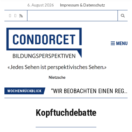
6. August 2026
Impressum & Datenschutz
MENU
ICH WILL MEHR EVIDENZ UND WILL WISSEN, WAS ALL DIE INVESTITIONEN BRINGEN
WORAUS WÄCHST, WAS KINDER TRÄGT
“WIR BEOBACHTEN EINEN REGELRECHTEN STURZFLUG BEI DEN LERNLEISTUNGEN”
WOCHENRÜCKBLICK
DIE VERSTÄRKTE HARMONISIERUNG IM SCHULWESEN VERRINGERT DAS INNOVATIONSPOTENZIAL
2’529 UNTERSCHRIFTEN FÜR «KEINE DIGITALEN GERÄTE IN DEN ERSTEN VIER PRIMARSCHULJAHREN» EINGEREICHT
Kopftuchdebatte
ICH WILL MEHR EVIDENZ UND WILL WISSEN, WAS ALL DIE INVESTITIONEN BRINGEN
WORAUS WÄCHST, WAS KINDER TRÄGT