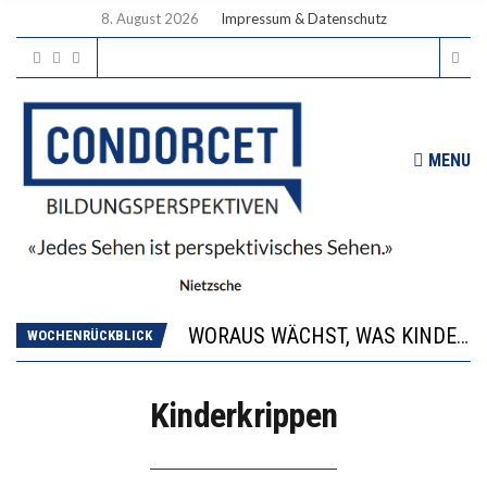
8. August 2026
Impressum & Datenschutz
MENU
2’529 UNTERSCHRIFTEN FÜR «KEINE DIGITALEN GERÄTE IN DEN ERSTEN VIER PRIMARSCHULJAHREN» EINGEREICHT
DIE GANZE HILFLOSIGKEIT DES BILDUNGSBÜRGERTUMS
WORAUS WÄCHST, WAS KINDER TRÄGT
WOCHENRÜCKBLICK
“WIR BEOBACHTEN EINEN REGELRECHTEN STURZFLUG BEI DEN LERNLEISTUNGEN”
DIE VERSTÄRKTE HARMONISIERUNG IM SCHULWESEN VERRINGERT DAS INNOVATIONSPOTENZIAL
Kinderkrippen
2’529 UNTERSCHRIFTEN FÜR «KEINE DIGITALEN GERÄTE IN DEN ERSTEN VIER PRIMARSCHULJAHREN» EINGEREICHT
DIE GANZE HILFLOSIGKEIT DES BILDUNGSBÜRGERTUMS