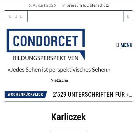
6. August 2026
Impressum & Datenschutz
MENU
“KOMPETENZ-UNTERSCHIEDE ENTSTEHEN IN FRÜHER KINDHEIT UND BLEIBEN ÜBER SCHULZEIT RELATIV STABIL”
DIE VERSTÄRKTE HARMONISIERUNG IM SCHULWESEN VERRINGERT DAS INNOVATIONSPOTENZIAL
2’529 UNTERSCHRIFTEN FÜR «KEINE DIGITALEN GERÄTE IN DEN ERSTEN VIER PRIMARSCHULJAHREN» EINGEREICHT
WOCHENRÜCKBLICK
ICH WILL MEHR EVIDENZ UND WILL WISSEN, WAS ALL DIE INVESTITIONEN BRINGEN
DER US-ÖKONOM WALLACE OATES: FÖDERALISMUS IM BILDUNGSBEREICH
Karliczek
“KOMPETENZ-UNTERSCHIEDE ENTSTEHEN IN FRÜHER KINDHEIT UND BLEIBEN ÜBER SCHULZEIT RELATIV STABIL”
DIE VERSTÄRKTE HARMONISIERUNG IM SCHULWESEN VERRINGERT DAS INNOVATIONSPOTENZIAL