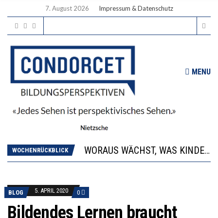
7. August 2026
Impressum & Datenschutz
MENU
2’529 UNTERSCHRIFTEN FÜR «KEINE DIGITALEN GERÄTE IN DEN ERSTEN VIER PRIMARSCHULJAHREN» EINGEREICHT
DIE GANZE HILFLOSIGKEIT DES BILDUNGSBÜRGERTUMS
WORAUS WÄCHST, WAS KINDER TRÄGT
“WIR BEOBACHTEN EINEN REGELRECHTEN STURZFLUG BEI DEN LERNLEISTUNGEN”
WOCHENRÜCKBLICK
DIE VERSTÄRKTE HARMONISIERUNG IM SCHULWESEN VERRINGERT DAS INNOVATIONSPOTENZIAL
2’529 UNTERSCHRIFTEN FÜR «KEINE DIGITALEN GERÄTE IN DEN ERSTEN VIER PRIMARSCHULJAHREN» EINGEREICHT
DIE GANZE HILFLOSIGKEIT DES BILDUNGSBÜRGERTUMS
5. APRIL 2020
BLOG
0
Bildendes Lernen braucht