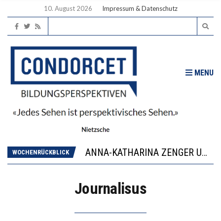
10. August 2026
Impressum & Datenschutz
MENU
WORAUS WÄCHST, WAS KINDER TRÄGT
JAPAN ZEIGT, WIE KINDER ERNÄHRUNG LERNEN – DEUTSCHLAND PENNT
ANNA-KATHARINA ZENGER UND IHRE VERFASSUNGSKENNTNISSE
WOCHENRÜCKBLICK
“VIEL ZU VIELE SCHÜLER, DIE GEMESSEN AN IHREN FÄHIGKEITEN GAR NICHT ANS GYMNASIUM GEHÖREN”
DIE GANZE HILFLOSIGKEIT DES BILDUNGSBÜRGERTUMS
Journalisus
WORAUS WÄCHST, WAS KINDER TRÄGT
JAPAN ZEIGT, WIE KINDER ERNÄHRUNG LERNEN – DEUTSCHLAND PENNT