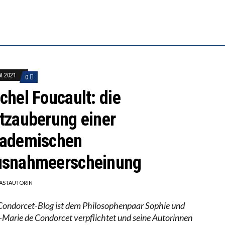
RSTÄRKTE HARMONISIERUNG IM SCHULWESEN VERRIN
NZE HILFLOSIGKEIT DES BILDUNGSBÜRGERTUMS
AI 2021
0
chel Foucault: die
tzauberung einer
ademischen
snahmeerscheinung
ASTAUTORIN
Condorcet-Blog ist dem Philosophenpaar Sophie und
-Marie de Condorcet verpflichtet und seine Autorinnen