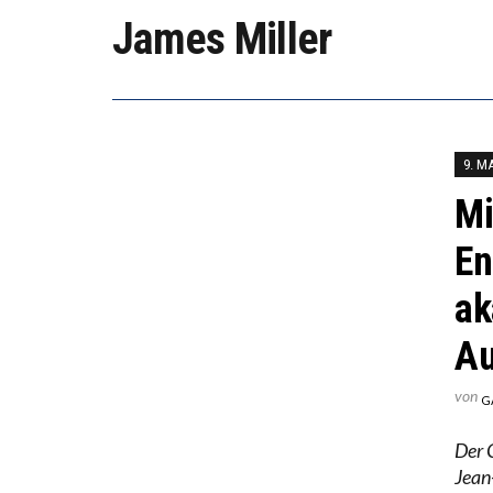
DIE VE
James Miller
DIE GA
9. M
Mi
En
ak
Au
von
G
Der 
Jean