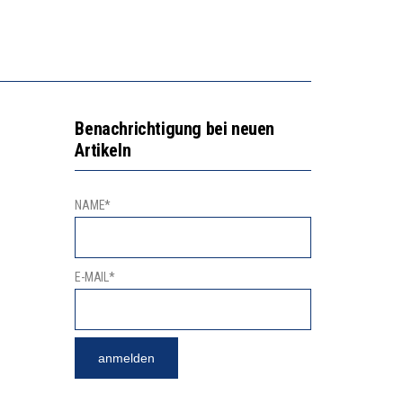
GERT DAS INNOVATIONSPOTENZIAL
2’529 UNTERSCHRIFTEN FÜR «KEINE DIGITALEN GERÄTE IN DEN ERSTEN VIER PRIMARSCHULJAHREN» EINGEREICHT
Benachrichtigung bei neuen
Artikeln
NAME*
E-MAIL*