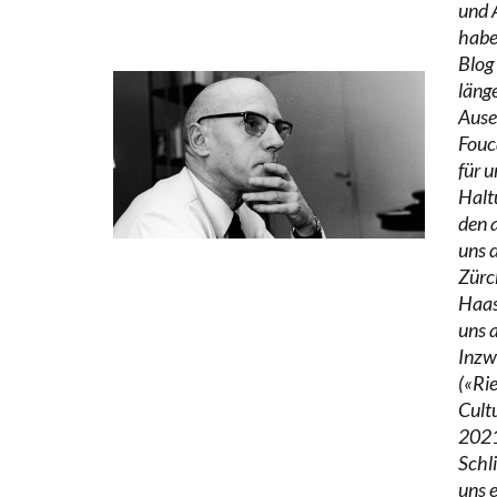
und 
habe
Blog 
länge
Ause
Fouc
für u
Halt
den 
uns 
Zürc
Haas
uns 
Inzw
(«Ri
Cult
2021
Schl
uns 