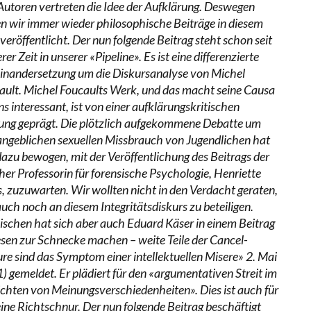
Autoren vertreten die Idee der Aufklärung. Deswegen
n wir immer wieder philosophische Beiträge in diesem
veröffentlicht. Der nun folgende Beitrag steht schon seit
rer Zeit in unserer «Pipeline». Es ist eine differenzierte
inandersetzung um die Diskursanalyse von Michel
ault. Michel Foucaults Werk, und das macht seine Causa
ns interessant, ist von einer aufklärungskritischen
ung geprägt. Die plötzlich aufgekommene Debatte um
angeblichen sexuellen Missbrauch von Jugendlichen hat
dazu bewogen, mit der Veröffentlichung des Beitrags der
her Professorin für forensische Psychologie, Henriette
, zuzuwarten. Wir wollten nicht in den Verdacht geraten,
auch noch an diesem Integritätsdiskurs zu beteiligen.
ischen hat sich aber auch Eduard Käser in einem Beitrag
esen zur Schnecke machen – weite Teile der Cancel-
ure sind das Symptom einer intellektuellen Misere» 2. Mai
) gemeldet. Er plädiert für den «argumentativen Streit im
ichten von Meinungsverschiedenheiten». Dies ist auch für
eine Richtschnur. Der nun folgende Beitrag beschäftigt