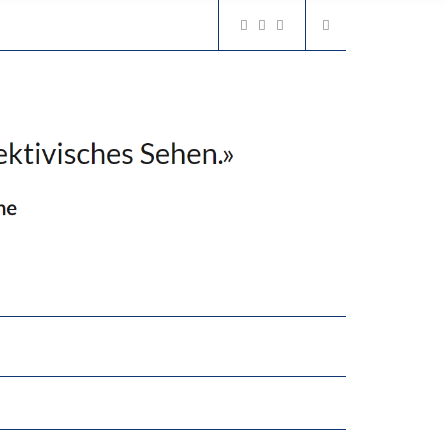
2’529 UNTERSCHRIFTEN FÜR «KEINE DIGITALEN GERÄTE IN DEN ERSTEN VIER PRIMARSCHULJAHREN» EINGEREICHT
N LERNLEISTUNGEN”