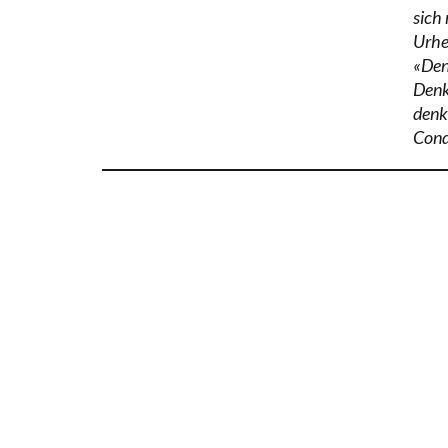
sich
Urhe
«Denk
Denk
denk
Cond