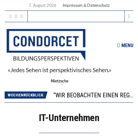
7. August 2026
Impressum & Datenschutz
MENU
ICH WILL MEHR EVIDENZ UND WILL WISSEN, WAS ALL DIE INVESTITIONEN BRINGEN
WORAUS WÄCHST, WAS KINDER TRÄGT
“WIR BEOBACHTEN EINEN REGELRECHTEN STURZFLUG BEI DEN LERNLEISTUNGEN”
WOCHENRÜCKBLICK
DIE VERSTÄRKTE HARMONISIERUNG IM SCHULWESEN VERRINGERT DAS INNOVATIONSPOTENZIAL
2’529 UNTERSCHRIFTEN FÜR «KEINE DIGITALEN GERÄTE IN DEN ERSTEN VIER PRIMARSCHULJAHREN» EINGEREICHT
IT-Unternehmen
ICH WILL MEHR EVIDENZ UND WILL WISSEN, WAS ALL DIE INVESTITIONEN BRINGEN
WORAUS WÄCHST, WAS KINDER TRÄGT